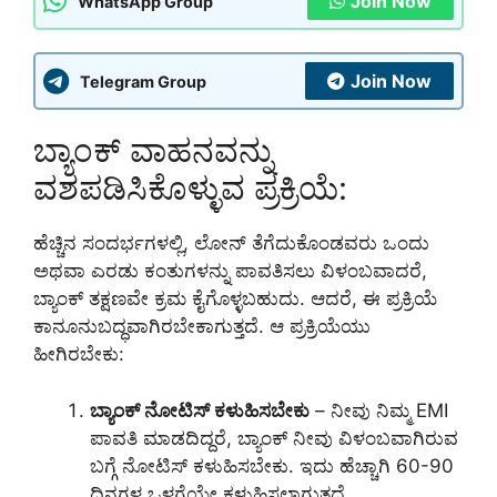
Join Now
WhatsApp Group
Join Now
Telegram Group
ಬ್ಯಾಂಕ್ ವಾಹನವನ್ನು
ವಶಪಡಿಸಿಕೊಳ್ಳುವ ಪ್ರಕ್ರಿಯೆ:
ಹೆಚ್ಚಿನ ಸಂದರ್ಭಗಳಲ್ಲಿ, ಲೋನ್ ತೆಗೆದುಕೊಂಡವರು ಒಂದು
ಅಥವಾ ಎರಡು ಕಂತುಗಳನ್ನು ಪಾವತಿಸಲು ವಿಳಂಬವಾದರೆ,
ಬ್ಯಾಂಕ್ ತಕ್ಷಣವೇ ಕ್ರಮ ಕೈಗೊಳ್ಳಬಹುದು. ಆದರೆ, ಈ ಪ್ರಕ್ರಿಯೆ
ಕಾನೂನುಬದ್ಧವಾಗಿರಬೇಕಾಗುತ್ತದೆ. ಆ ಪ್ರಕ್ರಿಯೆಯು
ಹೀಗಿರಬೇಕು:
ಬ್ಯಾಂಕ್ ನೋಟಿಸ್ ಕಳುಹಿಸಬೇಕು
– ನೀವು ನಿಮ್ಮ EMI
ಪಾವತಿ ಮಾಡದಿದ್ದರೆ, ಬ್ಯಾಂಕ್ ನೀವು ವಿಳಂಬವಾಗಿರುವ
ಬಗ್ಗೆ ನೋಟಿಸ್ ಕಳುಹಿಸಬೇಕು. ಇದು ಹೆಚ್ಚಾಗಿ 60-90
ದಿನಗಳ ಒಳಗೆಯೇ ಕಳುಹಿಸಲಾಗುತ್ತದೆ.