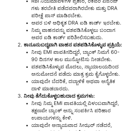
RBI ನಿಯಮಾವಳಿಗಳ ಪ್ರಕಾರ, ರಿಕವರಿ ಏಜೆಂಟ್
ಗಳು ತರಬೇತಿ ಪಡೆದವರಾಗಿರಬೇಕು ಮತ್ತು DRA
ಪರೀಕ್ಷೆ ಪಾಸ್ ಮಾಡಿರಬೇಕು.
ಅವರ ಬಳಿ ಅಧಿಕೃತ DRA ಐಡಿ ಕಾರ್ಡ್ ಇರಬೇಕು.
ನಿಮ್ಮ ವಾಹನವನ್ನು ವಶಪಡಿಸಿಕೊಳ್ಳಲು ಬಂದಾಗ
ಅವರ ಐಡಿ ಕಾರ್ಡ್ ಪರಿಶೀಲಿಸಬಹುದು.
ಕಾನೂನುಬದ್ಧವಾಗಿ ವಾಹನ ವಶಪಡಿಸಿಕೊಳ್ಳುವ ಪ್ರಕ್ರಿಯೆ:
ನೀವು EMI ಪಾವತಿಸದಿದ್ದರೆ, ಬ್ಯಾಂಕ್ ನಿಮಗೆ 60-
90 ದಿನಗಳ ಕಾಲ ಮುನ್ನೋಟಿಸು ನೀಡಬೇಕು.
ವಶಪಡಿಸಿಕೊಳ್ಳುವ ಮೊದಲು, ನ್ಯಾಯಾಲಯದಿಂದ
ಅನುಮೋದನೆ ಪಡೆದು ಮಾತ್ರ ಕ್ರಮ ಕೈಗೊಳ್ಳಬೇಕು.
ಯಾವುದೇ ಬೆದರಿಕೆ, ದಬ್ಬಾಳಿಕೆ ಅಥವಾ ಅನೈತಿಕ
ದಾಳಿ ಮಾಡಬಾರದು.
ನೀವು ತೆಗೆದುಕೊಳ್ಳಬಹುದಾದ ಕ್ರಮಗಳು:
ನೀವು ನಿಮ್ಮ EMI ಪಾವತಿಯಲ್ಲಿ ವಿಳಂಬವಾಗಿದ್ದರೆ,
ತಕ್ಷಣವೇ ಬ್ಯಾಂಕ್ ಅನ್ನು ಸಂಪರ್ಕಿಸಿ ಪರಿಹಾರ
ಉಪಾಯಗಳನ್ನು ಕೇಳಿ.
ಯಾವುದೇ ಅನ್ಯಾಯವಾದ ಸೀಝರ್ ನಡೆದರೆ,