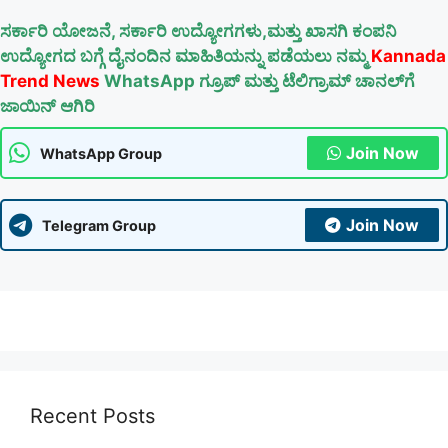
ಸರ್ಕಾರಿ ಯೋಜನೆ, ಸರ್ಕಾರಿ ಉದ್ಯೋಗಗಳು,ಮತ್ತು ಖಾಸಗಿ ಕಂಪನಿ
ಉದ್ಯೋಗದ ಬಗ್ಗೆ ದೈನಂದಿನ ಮಾಹಿತಿಯನ್ನು ಪಡೆಯಲು ನಮ್ಮ
Kannada
Trend News
WhatsApp ಗ್ರೂಪ್ ಮತ್ತು ಟೆಲಿಗ್ರಾಮ್ ಚಾನಲ್‌ಗೆ
ಜಾಯಿನ್ ಆಗಿರಿ
Join Now
WhatsApp Group
Join Now
Telegram Group
Recent Posts