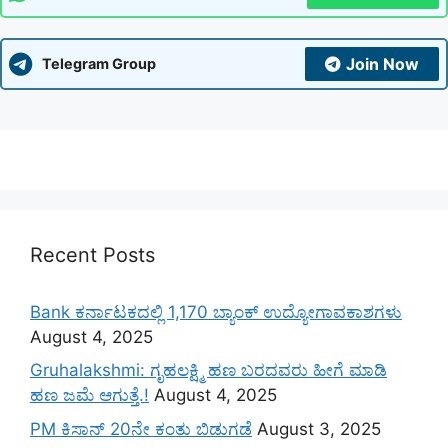
Join Now
Telegram Group
Recent Posts
Bank ಕರ್ನಾಟಕದಲ್ಲಿ 1,170 ಬ್ಯಾಂಕ್ ಉದ್ಯೋಗಾವಕಾಶಗಳು
August 4, 2025
Gruhalakshmi: ಗೃಹಲಕ್ಷ್ಮಿ ಹಣ ಬರದವರು ಹೀಗೆ ಮಾಡಿ
ಹಣ ಜಮೆ‌ ಆಗುತ್ತೆ.!
August 4, 2025
PM ಕಿಸಾನ್ 20ನೇ ಕಂತು ಬಿಡುಗಡೆ
August 3, 2025