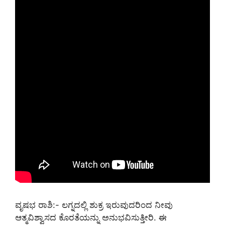
ವೃಷಭ ರಾಶಿ:- ಲಗ್ನದಲ್ಲಿ ಶುಕ್ರ ಇರುವುದರಿಂದ ನೀವು
ಆತ್ಮವಿಶ್ವಾಸದ ಕೊರತೆಯನ್ನು ಅನುಭವಿಸುತ್ತೀರಿ. ಈ