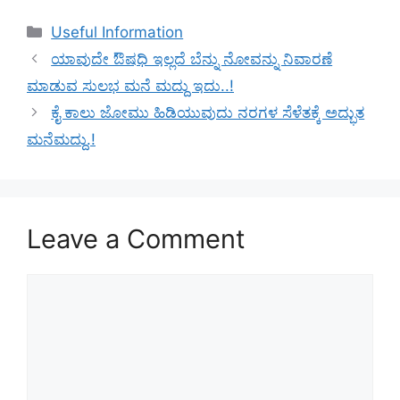
Categories
Useful Information
ಯಾವುದೇ ಔಷಧಿ ಇಲ್ಲದೆ ಬೆನ್ನು ನೋವನ್ನು ನಿವಾರಣೆ
ಮಾಡುವ ಸುಲಭ ಮನೆ ಮದ್ದು ಇದು..!
ಕೈ ಕಾಲು ಜೋಮು ಹಿಡಿಯುವುದು ನರಗಳ ಸೆಳೆತಕ್ಕೆ ಅದ್ಭುತ
ಮನೆಮದ್ದು.!
Leave a Comment
Comment