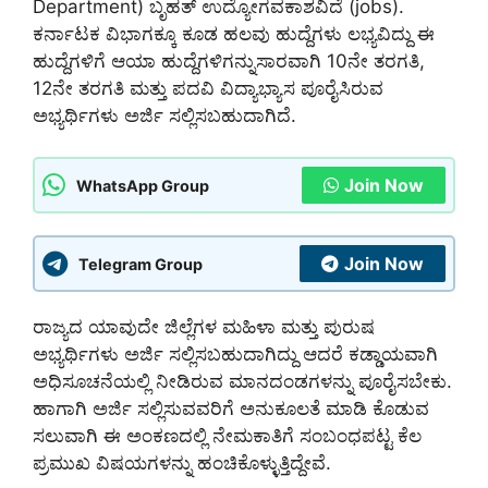
Department) ಬೃಹತ್ ಉದ್ಯೋಗವಕಾಶವಿದೆ (jobs).
ಕರ್ನಾಟಕ ವಿಭಾಗಕ್ಕೂ ಕೂಡ ಹಲವು ಹುದ್ದೆಗಳು ಲಭ್ಯವಿದ್ದು ಈ
ಹುದ್ದೆಗಳಿಗೆ ಆಯಾ ಹುದ್ದೆಗಳಿಗನ್ನುಸಾರವಾಗಿ 10ನೇ ತರಗತಿ,
12ನೇ ತರಗತಿ ಮತ್ತು ಪದವಿ ವಿದ್ಯಾಭ್ಯಾಸ ಪೂರೈಸಿರುವ
ಅಭ್ಯರ್ಥಿಗಳು ಅರ್ಜಿ ಸಲ್ಲಿಸಬಹುದಾಗಿದೆ.
Join Now
WhatsApp Group
Join Now
Telegram Group
ರಾಜ್ಯದ ಯಾವುದೇ ಜಿಲ್ಲೆಗಳ ಮಹಿಳಾ ಮತ್ತು ಪುರುಷ
ಅಭ್ಯರ್ಥಿಗಳು ಅರ್ಜಿ ಸಲ್ಲಿಸಬಹುದಾಗಿದ್ದು ಆದರೆ ಕಡ್ಡಾಯವಾಗಿ
ಅಧಿಸೂಚನೆಯಲ್ಲಿ ನೀಡಿರುವ ಮಾನದಂಡಗಳನ್ನು ಪೂರೈಸಬೇಕು.
ಹಾಗಾಗಿ ಅರ್ಜಿ ಸಲ್ಲಿಸುವವರಿಗೆ ಅನುಕೂಲತೆ ಮಾಡಿ ಕೊಡುವ
ಸಲುವಾಗಿ ಈ ಅಂಕಣದಲ್ಲಿ ನೇಮಕಾತಿಗೆ ಸಂಬಂಧಪಟ್ಟ ಕೆಲ
ಪ್ರಮುಖ ವಿಷಯಗಳನ್ನು ಹಂಚಿಕೊಳ್ಳುತ್ತಿದ್ದೇವೆ.