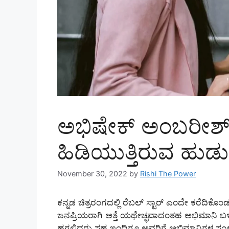
ಅಭಿಷೇಕ್ ಅಂಬರೀಶ್ 
ಹಿಡಿಯುತ್ತಿರುವ ಹುಡ
November 30, 2022
by
Rishi The Power
ಕನ್ನಡ ಚಿತ್ರರಂಗದಲ್ಲಿ ರೆಬಲ್ ಸ್ಟಾರ್ ಎಂದೇ ಕರೆದ
ಜನಪ್ರಿಯರಾಗಿ ಅತ್ತೆ ಯಥೇಚ್ಛವಾದಂತಹ ಅಭಿಮಾನಿ ಬಳಗ
ಹಗಲಿದರು ಸಹ ಇಂದಿಗೂ ಅವರಿಗೆ ಅಭಿಮಾನಿಗಳ ಸಂಖ್ಯ