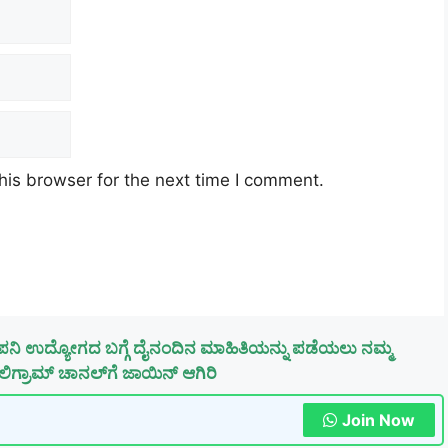
his browser for the next time I comment.
ಪನಿ ಉದ್ಯೋಗದ ಬಗ್ಗೆ ದೈನಂದಿನ ಮಾಹಿತಿಯನ್ನು ಪಡೆಯಲು ನಮ್ಮ
ಿಗ್ರಾಮ್ ಚಾನಲ್‌ಗೆ ಜಾಯಿನ್ ಆಗಿರಿ
Join Now