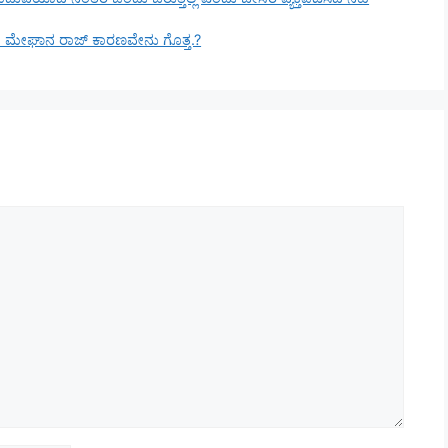
ಿಸಿದ ಮೇಘಾನ ರಾಜ್ ಕಾರಣವೇನು ಗೊತ್ತ.?