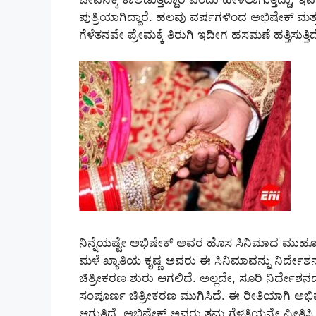
ಪುತ್ರಿಯಾಗಿದ್ದಾರೆ. ಹಲವು ವರ್ಷಗಳಿಂದ ಅಭಿಷೇಕ್ ಮತ್ತ
ಗೆಳೆತನವೇ ಪ್ರೇಮಕ್ಕೆ ತಿರುಗಿ ಇದೀಗ ಹಸಮಣೆ ಹತ್ತಿಸುತ್ತಿದ
ನಿನ್ನೆಯಷ್ಟೇ ಅಭಿಷೇಕ್ ಅವರ ಹೊಸ ಸಿನಿಮಾದ ಮುಹೂರ್ತವ
ಮಳೆ ಖ್ಯಾತಿಯ ಕೃಷ್ಣ ಅವರು ಈ ಸಿನಿಮಾವನ್ನು ನಿರ್ದೇ
ಚಿತ್ರೀಕರಣ ಶುರು ಆಗಲಿದೆ. ಅಲ್ಲದೇ, ಸೂರಿ ನಿರ್ದೇಶನದ
ಸಂಪೂರ್ಣ ಚಿತ್ರೀಕರಣ ಮುಗಿಸಿದೆ. ಈ ರೀತಿಯಾಗಿ ಅಭಿ
ಆಗುತ್ತಿದೆ, ಅಭಿಷೇಕ್ ಅವರು ತಮ್ಮ ಗೆಳತಿಯನ್ನೇ ಪ್ರೀತಿ