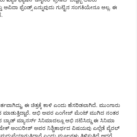
ು ಅವಿದಾ ಫ್ರೆಂಡ್ಸ್ ಎನ್ನುವುದು ಗುಟ್ಟಿನ ಸಂಗತಿಯೇನೂ ಅಲ್ಲ. ಈ
ೆ.
ಾಗಿದ್ದು, ಈ ಚಿತ್ರಕ್ಕೆ ಕಾಳಿ ಎಂದು ಹೆಸರಿಡಲಾಗಿದೆ. ಮುಂಗಾರು
ಶನ ಮಾಡುತ್ತಿದ್ದಾರೆ. ಅಭಿ ಅವರ ಎಂಗೇಜ್ ಮೆಂಟ್ ಮುಗಿದ ನಂತರ
 ಬ್ಯಾಡ್ ಮ್ಯಾನರ್ಸ್ ಸಿನಿಮಾದಲ್ಲೂ ಅಭಿ ನಟಿಸಿದ್ದು ಈ ಸಿನಿಮಾ
ಷೇಕ್ ಅಂಬರೀಶ್ ಅವರ ನಿಶ್ಚಿತಾರ್ಥದ ವಿಷಯವು ಎಲ್ಲೆಡೆ ವೈರಲ್
ಸಿ ಮದುವೆಯಾಗುತ್ತಿದ್ದಾರೆ ಎಂದು ಮೂಲಗಳು ತಿಳಿಸುತ್ತಿದೆ ಆದರೆ