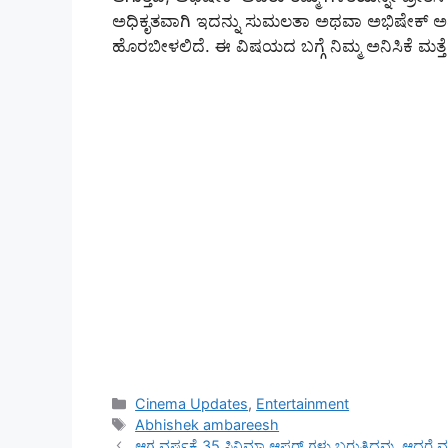
ಅಧಿಕೃತವಾಗಿ ಇದನ್ನು ಸುಮಲತಾ ಅಥವಾ ಅಭಿಷೇಕ್ ಅವ
ಹೊರಬೀಳಲಿದೆ. ಈ ವಿಷಯದ ಬಗ್ಗೆ ನಿಮ್ಮ ಅನಿಸಿಕೆ ಮತ್ತೆ 
Categories
Cinema Updates
,
Entertainment
Tags
Abhishek ambareesh
ಆಗ ವರ್ಷಕ್ಕೆ 35 ಸಿನಿಮಾ ಆಫರ್ ಗಳು ಬರುತ್ತಿದ್ದವು, ಆದರ