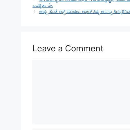
ಐಂದ್ರಿತಾ ರೇ.
ಅಪ್ಪು ಜೊತೆ ಆಕ್ಟ್ ಮಾಡಲು ಆಫರ್ ಸಿಕ್ರು ಅದನ್ನು ತಿರಸ್ಕರ
Leave a Comment
Comment