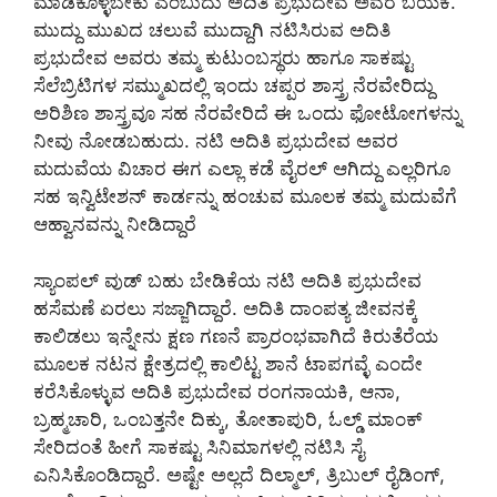
ಮಾಡಿಕೊಳ್ಳಬೇಕು ಎಂಬುದು ಅದಿತಿ ಪ್ರಭುದೇವ ಅವರ ಬಯಕೆ.
ಮುದ್ದು ಮುಖದ ಚಲುವೆ ಮುದ್ದಾಗಿ ನಟಿಸಿರುವ ಅದಿತಿ
ಪ್ರಭುದೇವ ಅವರು ತಮ್ಮ ಕುಟುಂಬಸ್ಥರು ಹಾಗೂ ಸಾಕಷ್ಟು
ಸೆಲೆಬ್ರಿಟಿಗಳ ಸಮ್ಮುಖದಲ್ಲಿ ಇಂದು ಚಪ್ಪರ ಶಾಸ್ತ್ರ ನೆರವೇರಿದ್ದು
ಅರಿಶಿಣ ಶಾಸ್ತ್ರವೂ ಸಹ ನೆರವೇರಿದೆ ಈ ಒಂದು ಫೋಟೋಗಳನ್ನು
ನೀವು ನೋಡಬಹುದು. ನಟಿ ಅದಿತಿ ಪ್ರಭುದೇವ ಅವರ
ಮದುವೆಯ ವಿಚಾರ ಈಗ ಎಲ್ಲಾ ಕಡೆ ವೈರಲ್ ಆಗಿದ್ದು ಎಲ್ಲರಿಗೂ
ಸಹ ಇನ್ವಿಟೇಶನ್ ಕಾರ್ಡನ್ನು ಹಂಚುವ ಮೂಲಕ ತಮ್ಮ ಮದುವೆಗೆ
ಆಹ್ವಾನವನ್ನು ನೀಡಿದ್ದಾರೆ
ಸ್ಯಾಂಪಲ್ ವುಡ್‌ ಬಹು ಬೇಡಿಕೆಯ ನಟಿ ಅದಿತಿ ಪ್ರಭುದೇವ
ಹಸೆಮಣೆ ಏರಲು ಸಜ್ಜಾಗಿದ್ದಾರೆ. ಅದಿತಿ ದಾಂಪತ್ಯ ಜೀವನಕ್ಕೆ
ಕಾಲಿಡಲು ಇನ್ನೇನು ಕ್ಷಣ ಗಣನೆ ಪ್ರಾರಂಭವಾಗಿದೆ ಕಿರುತೆರೆಯ
ಮೂಲಕ ನಟನ ಕ್ಷೇತ್ರದಲ್ಲಿ ಕಾಲಿಟ್ಟ ಶಾನೆ ಟಾಪಗವ್ಳೆ ಎಂದೇ
ಕರೆಸಿಕೊಳ್ಳುವ ಅದಿತಿ ಪ್ರಭುದೇವ ರಂಗನಾಯಕಿ, ಆನಾ,
ಬ್ರಹ್ಮಚಾರಿ, ಒಂಬತ್ತನೇ ದಿಕ್ಕು, ತೋತಾಪುರಿ, ಓಲ್ಡ್ ಮಾಂಕ್
ಸೇರಿದಂತೆ ಹೀಗೆ ಸಾಕಷ್ಟು ಸಿನಿಮಾಗಳಲ್ಲಿ ನಟಿಸಿ ಸೈ
ಎನಿಸಿಕೊಂಡಿದ್ದಾರೆ. ಅಷ್ಟೇ ಅಲ್ಲದೆ ದಿಲ್ಮಾಲ್, ತ್ರಿಬುಲ್ ರೈಡಿಂಗ್,