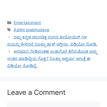
Categories
Entertainment
Tags
Adithi prabhudeva
ನಮ್ಮ ಕನ್ನಡ ಚಲನಚಿತ್ರ ರಂಗದ ಹೀರೋಯಿನ್ ಗಳ
ವಯಸ್ಸು ಕೇಳಿದರೆ ನಿಜಕ್ಕೂ ಶಾ’ಕ್ ಆಗ್ತೀರಾ, ವಿಡಿಯೋ ನೋಡಿ.
ಅಭಿಮಾನಿ ನೀಡಿದಂತಹ ಉಡುಗೊರೆ ತೆಗೆದುಕೊಂಡ ಅಪ್ಪು
ನಂತರ ಮಾಡಿದ್ದೇನು ಗೊತ್ತ.? ನಿಜಕ್ಕೂ ಆಶ್ಚರ್ಯ ಆಗುತ್ತೆ ಈ
ವಿಡಿಯೋ ನೋಡಿದ್ರೆ.
Leave a Comment
Comment