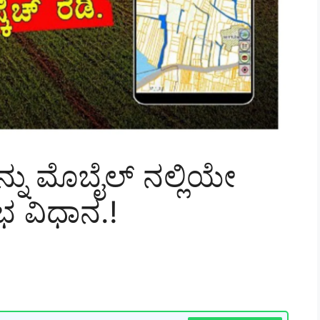
್ನು ಮೊಬೈಲ್ ನಲ್ಲಿಯೇ
 ವಿಧಾನ.!