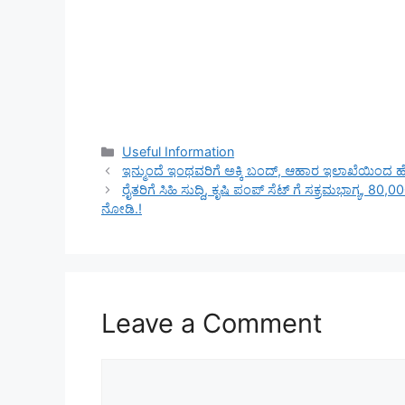
Categories
Useful Information
ಇನ್ಮುಂದೆ ಇಂಥವರಿಗೆ ಅಕ್ಕಿ ಬಂದ್, ಆಹಾರ ಇಲಾಖೆಯಿಂದ ಹೊ
ರೈತರಿಗೆ ಸಿಹಿ ಸುದ್ದಿ, ಕೃಷಿ ಪಂಪ್ ಸೆಟ್ ಗೆ ಸಕ್ರಮಭಾಗ್ಯ, 
ನೋಡಿ.!
Leave a Comment
Comment