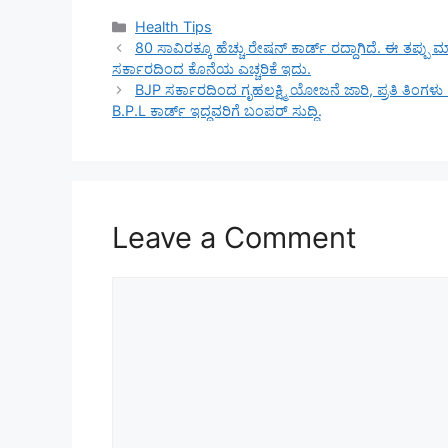
Categories
Health Tips
80 ಸಾವಿರಕ್ಕೂ ಹೆಚ್ಚು ರೇಷನ್ ಕಾರ್ಡ್ ರದ್ದಾಗಿದೆ. ಈ ತಪ್ಪು ಮಾ
ಸರ್ಕಾರದಿಂದ ಕೊನೆಯ ಎಚ್ಚರಿಕೆ ಇದು.
BJP ಸರ್ಕಾರದಿಂದ ಗೃಹಲಕ್ಷ್ಮಿ ಯೋಜನೆ ಜಾರಿ, ಪ್ರತಿ ತಿಂ
B.P.L ಕಾರ್ಡ್ ಇದ್ದವರಿಗೆ ಬಂಪರ್ ಸುದ್ದಿ.
Leave a Comment
Comment