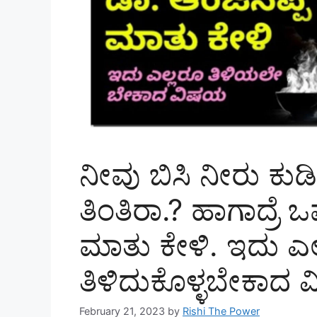
ನೀವು ಬಿಸಿ ನೀರು ಕ
ತಿಂತಿರಾ.? ಹಾಗಾದ್ರೆ
ಮಾತು ಕೇಳಿ. ಇದು ಎಲ
ತಿಳಿದುಕೊಳ್ಳಬೇಕಾದ ವ
February 21, 2023
by
Rishi The Power