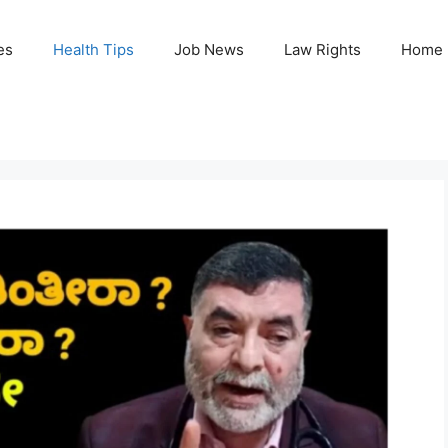
es
Health Tips
Job News
Law Rights
Home