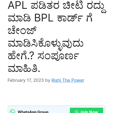
APL ಪಡಿತರ ಚೀಟಿ ರದ್ದು
ಮಾಡಿ BPL ಕಾರ್ಡ್ ಗೆ
ಚೇಂಜ್‌
ಮಾಡಿಸಿಕೊಳ್ಳುವುದು
ಹೇಗೆ.? ಸಂಪೂರ್ಣ
ಮಾಹಿತಿ.
February 17, 2023
by
Rishi The Power
Join Now
WhatsApp Group