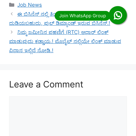
Categories
Job News
ಈ ಬಿಸಿನೆಸ್ ನಲ್ಲಿ ತಿಂಗಳಿಗೆ 1 ಲಕ್ಷ ಅಲ್ಲ 3 ಲಕ್ಷ
ದುಡಿಯಬಹುದು, ಫುಲ್ ಡಿಮ್ಯಾಂಡ್ ಇರುವ ಬಿಸಿನೆಸ್.!
ನಿಮ್ಮ ಜಮೀನಿನ ಪಹಣಿಗೆ (RTC) ಆಧಾರ್ ಲಿಂಕ್
ಮಾಡುವುದು ಕಡ್ಡಾಯ.! ಮೊಬೈಲ್ ನಲ್ಲಿಯೇ ಲಿಂಕ್ ಮಾಡುವ
ವಿಧಾನ ಇಲ್ಲಿದೆ ನೋಡಿ.!
Leave a Comment
Comment