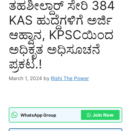
ತಹಶೀಲ್ದಾರ್ ಸೇರಿ 384
KAS ಹುದ್ದೆಗಳಿಗೆ ಅರ್ಜಿ
ಆಹ್ವಾನ, KPSCಯಿಂದ
ಅಧಿಕೃತ ಅಧಿಸೂಚನೆ
ಪ್ರಕಟ.!
March 1, 2024
by
Rishi The Power
Join Now
WhatsApp Group