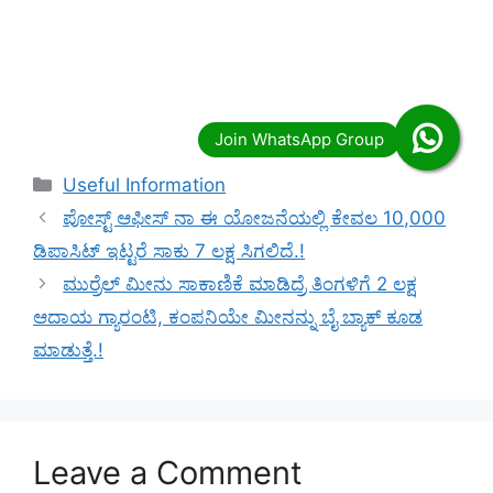
Categories
Useful Information
ಪೋಸ್ಟ್ ಆಫೀಸ್ ನಾ ಈ ಯೋಜನೆಯಲ್ಲಿ ಕೇವಲ 10,000
ಡಿಪಾಸಿಟ್ ಇಟ್ಟರೆ ಸಾಕು 7 ಲಕ್ಷ ಸಿಗಲಿದೆ.!
ಮುರ್ರೆಲ್ ಮೀನು ಸಾಕಾಣಿಕೆ ಮಾಡಿದ್ರೆ ತಿಂಗಳಿಗೆ 2 ಲಕ್ಷ
ಆದಾಯ ಗ್ಯಾರಂಟಿ, ಕಂಪನಿಯೇ ಮೀನನ್ನು ಬೈ ಬ್ಯಾಕ್ ಕೂಡ
ಮಾಡುತ್ತೆ.!
Leave a Comment