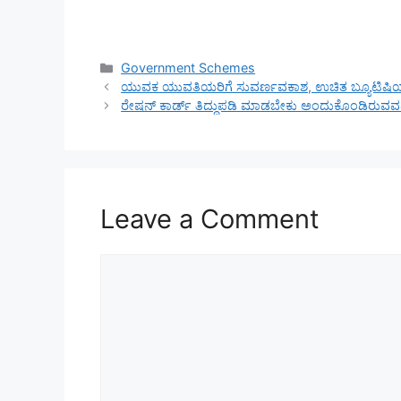
Categories
Government Schemes
ಯುವಕ ಯುವತಿಯರಿಗೆ ಸುವರ್ಣವಕಾಶ, ಉಚಿತ ಬ್ಯೂಟಿಷಿಯನ್, 
ರೇಷನ್ ಕಾರ್ಡ್ ತಿದ್ದುಪಡಿ ಮಾಡಬೇಕು ಅಂದುಕೊಂಡಿರುವವರಿಗೆ
Leave a Comment
Comment