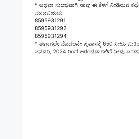
* ಅಥವಾ ಸುಲಭವಾಗಿ ನಾವು ಈ ಕೆಳಗೆ ನೀಡಿರುವ ಕಛೇರಿ 
ಮಾಡಬಹುದು
8595931291
8595931292
8595931294
* ಈಗಾಗಲೇ ಮೊದಲನೇ ಪ್ರವಾಸಕ್ಕೆ 650 ಸೀಟು ಬುಕಿಂ
ಜನವರಿ, 2024 ರಿಂದ ಆರಂಭವಾಗಲಿದೆ ನೀವು ಎರಡನೇ 