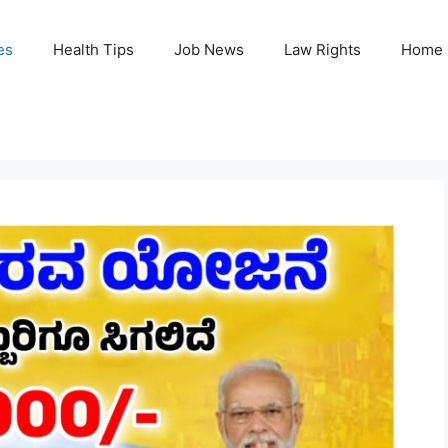
es
Health Tips
Job News
Law Rights
Home