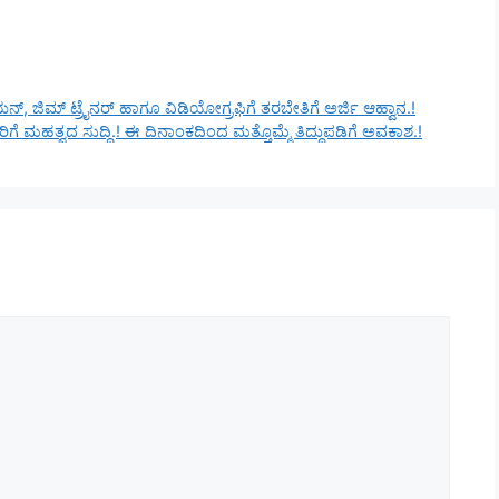
ಜಿಮ್ ಟ್ರೈನರ್ ಹಾಗೂ ವಿಡಿಯೋಗ್ರಫಿಗೆ ತರಬೇತಿಗೆ ಅರ್ಜಿ ಆಹ್ವಾನ.!
 ಮಹತ್ವದ ಸುದ್ದಿ.! ಈ ದಿನಾಂಕದಿಂದ ಮತ್ತೊಮ್ಮೆ ತಿದ್ದುಪಡಿಗೆ ಅವಕಾಶ.!