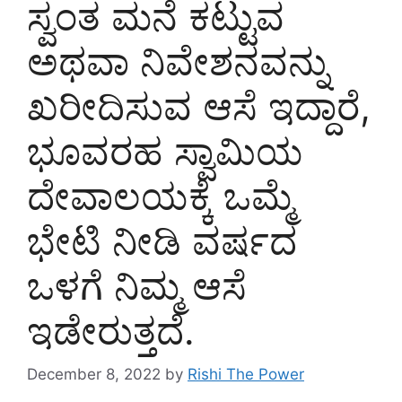
ಸ್ವಂತ ಮನೆ ಕಟ್ಟುವ
ಅಥವಾ ನಿವೇಶನವನ್ನು
ಖರೀದಿಸುವ ಆಸೆ ಇದ್ದಾರೆ,
ಭೂವರಹ ಸ್ವಾಮಿಯ
ದೇವಾಲಯಕ್ಕೆ ಒಮ್ಮೆ
ಭೇಟಿ ನೀಡಿ ವರ್ಷದ
ಒಳಗೆ ನಿಮ್ಮ ಆಸೆ
ಇಡೇರುತ್ತದೆ.
December 8, 2022
by
Rishi The Power