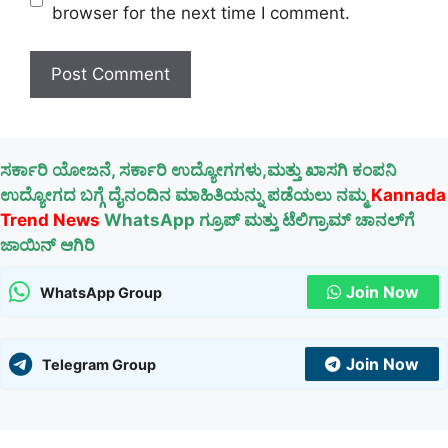
browser for the next time I comment.
ಸರ್ಕಾರಿ ಯೋಜನೆ, ಸರ್ಕಾರಿ ಉದ್ಯೋಗಗಳು,ಮತ್ತು ಖಾಸಗಿ ಕಂಪನಿ
ಉದ್ಯೋಗದ ಬಗ್ಗೆ ದೈನಂದಿನ ಮಾಹಿತಿಯನ್ನು ಪಡೆಯಲು ನಮ್ಮ
Kannada
Trend News
WhatsApp ಗ್ರೂಪ್ ಮತ್ತು ಟೆಲಿಗ್ರಾಮ್ ಚಾನಲ್‌ಗೆ
ಜಾಯಿನ್ ಆಗಿರಿ
Join Now
WhatsApp Group
Join Now
Telegram Group