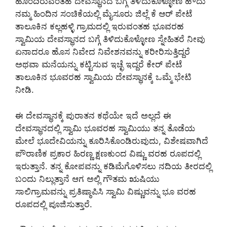
ಹೊಂದಿರುವಂತಹ ದೇವಸ್ಥಾನದ ಬಗ್ಗೆ ತಿಳಿದುಕೊಳ್ಳೋಣ ಹೌದು
ನಮ್ಮ ಹಿಂದಿನ ಸಂಚಿಕೆಯಲ್ಲಿ ಮೈಸೂರು ಜಿಲ್ಲೆ ಕೆ ಆರ್ ಪೇಟೆ
ತಾಲೂಕಿನ ಕಲ್ಲಹಳ್ಳಿ ಗ್ರಾಮದಲ್ಲಿ ಇರುವಂತಹ ಭೂವರಹ
ಸ್ವಾಮಿಯ ದೇವಸ್ಥಾನದ ಬಗ್ಗೆ ತಿಳಿದುಕೊಳ್ಳೋಣ ಸ್ನೇಹಿತರೆ ನೀವು
ಏನಾದರೂ ಹೊಸ ನಿವೇದ ನಿವೇಶನವನ್ನು ಕರೀರಿಸುತ್ತಿದ್ದರೆ
ಅಥವಾ ಮನೆಯನ್ನು ಕಟ್ಟಿಸುವ ಇಚ್ಛೆ ಇದ್ದರೆ ಕೇರ್ ಪೇಟೆ
ತಾಲೂಕಿನ ಭೂವರಹ ಸ್ವಾಮಿಯ ದೇವಸ್ಥಾನಕ್ಕೆ ಒಮ್ಮೆ ಭೇಟಿ
ನೀಡಿ.
ಈ ದೇವಸ್ಥಾನಕ್ಕೆ ಪುರಾತನ ಕಥೆಯೇ ಇದೆ ಅಲ್ಲದೆ ಈ
ದೇವಸ್ಥಾನದಲ್ಲಿ ಸ್ವಾಮಿ ಭೂವರಹ ಸ್ವಾಮಿಯು ತನ್ನ ತೊಡೆಯ
ಮೇಲೆ ಭೂದೇವಿಯನ್ನು ಕೂರಿಸಿಕೊಂಡಿರುವುದು, ವಿಶೇಷವಾಗಿದೆ
ಪೌರಾಣಿಕ ಪ್ರಕಾರ ಹಿರಣ್ಣ ಕ್ಷಣಕುಂದ ವಿಷ್ಣು ವರಹ ರೂಪದಲ್ಲಿ
ಇರುತ್ತಾನೆ. ತನ್ನ ಕೋಪವನ್ನು ಕಡಿಮೆಗೊಳಿಸಲು ನದಿಯ ತೀರದಲ್ಲಿ
ಬಂದು ನಿಲ್ಲುತ್ತಾನೆ ಆಗ ಅಲ್ಲಿ ಗೌತಮ ಋಷಿಯು
ಸಾಲಿಗ್ರಾಮವನ್ನು ಪ್ರತಿಷ್ಠಾಪಿಸಿ ಸ್ವಾಮಿ ವಿಷ್ಣುವನ್ನು ಭೂ ವರಹ
ರೂಪದಲ್ಲಿ ಪೂಜಿಸುತ್ತಾರೆ.