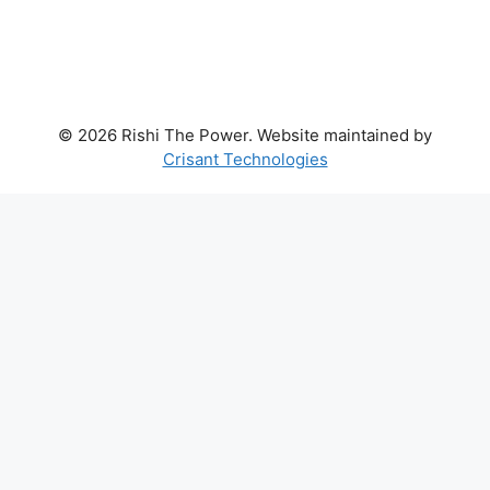
© 2026 Rishi The Power. Website maintained by
Crisant Technologies