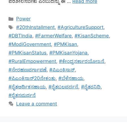
ಪರಿಶೀಲಿಸಬೇಕು ಎಂಬುದನ್ನು ಈ …
Read more
Categories
Power
Tags
#20thInstallment
,
#AgricultureSupport
,
#DBTIndia
,
#FarmerWelfare
,
#KisanScheme
,
#ModiGovernment
,
#PMKisan
,
#PMKisanStatus
,
#PMKisanYojana
,
#RuralEmpowerment
,
#ಕೇಂದ್ರಸರ್ಕಾರಯೋಜನೆ
,
#ನೇರಹಣವರ್ಗಾವಣೆ
,
#ಪಿಎಂಕಿಸಾನ್
,
#ಪಿಎಂಕಿಸಾನ್20ನೇಕಂತು
,
#ಬೆಳೆಸಹಾಯ
,
#ರೈತಆರ್ಥಿಕಸಹಾಯ
,
#ರೈತಬಲವರ್ಧನೆ
,
#ರೈತರನಿಧಿ
,
#ರೈತಸಮರ್ಥನೆ
Leave a comment