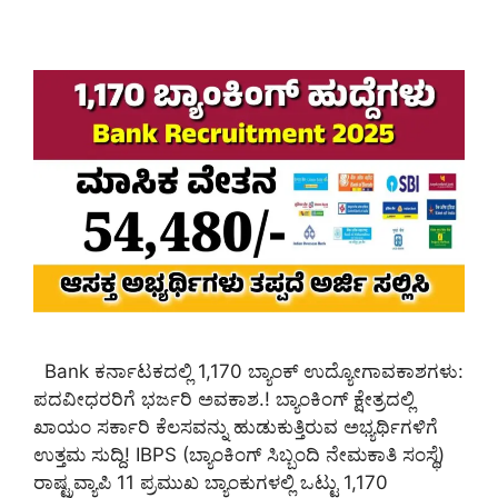
Bank ಕರ್ನಾಟಕದಲ್ಲಿ 1,170 ಬ್ಯಾಂಕ್ ಉದ್ಯೋಗಾವಕಾಶಗಳು:
ಪದವೀಧರರಿಗೆ ಭರ್ಜರಿ ಅವಕಾಶ.! ಬ್ಯಾಂಕಿಂಗ್ ಕ್ಷೇತ್ರದಲ್ಲಿ
ಖಾಯಂ ಸರ್ಕಾರಿ ಕೆಲಸವನ್ನು ಹುಡುಕುತ್ತಿರುವ ಅಭ್ಯರ್ಥಿಗಳಿಗೆ
ಉತ್ತಮ ಸುದ್ದಿ! IBPS (ಬ್ಯಾಂಕಿಂಗ್ ಸಿಬ್ಬಂದಿ ನೇಮಕಾತಿ ಸಂಸ್ಥೆ)
ರಾಷ್ಟ್ರವ್ಯಾಪಿ 11 ಪ್ರಮುಖ ಬ್ಯಾಂಕುಗಳಲ್ಲಿ ಒಟ್ಟು 1,170