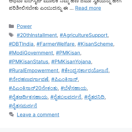
ಅಥವಾ ವೆಬ್‌ಸೈಟ್ ಮೂಲಕ ನಿಮ್ಮ ಹಣ ಜಮಾ ಸ್ಥಿತಿಯನ್ನು ಹೇಗೆ
ಪರಿಶೀಲಿಸಬೇಕು ಎಂಬುದನ್ನು ಈ …
Read more
Categories
Power
Tags
#20thInstallment
,
#AgricultureSupport
,
#DBTIndia
,
#FarmerWelfare
,
#KisanScheme
,
#ModiGovernment
,
#PMKisan
,
#PMKisanStatus
,
#PMKisanYojana
,
#RuralEmpowerment
,
#ಕೇಂದ್ರಸರ್ಕಾರಯೋಜನೆ
,
#ನೇರಹಣವರ್ಗಾವಣೆ
,
#ಪಿಎಂಕಿಸಾನ್
,
#ಪಿಎಂಕಿಸಾನ್20ನೇಕಂತು
,
#ಬೆಳೆಸಹಾಯ
,
#ರೈತಆರ್ಥಿಕಸಹಾಯ
,
#ರೈತಬಲವರ್ಧನೆ
,
#ರೈತರನಿಧಿ
,
#ರೈತಸಮರ್ಥನೆ
Leave a comment