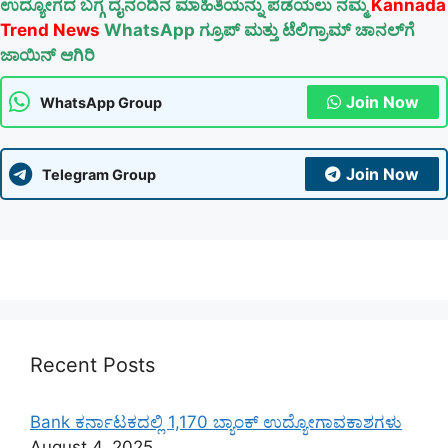
ಉದ್ಯೋಗದ ಬಗ್ಗೆ ದೈನಂದಿನ ಮಾಹಿತಿಯನ್ನು ಪಡೆಯಲು ನಮ್ಮ
Kannada
Trend News
WhatsApp ಗ್ರೂಪ್ ಮತ್ತು ಟೆಲಿಗ್ರಾಮ್ ಚಾನಲ್‌ಗೆ
ಜಾಯಿನ್ ಆಗಿರಿ
Join Now
WhatsApp Group
Join Now
Telegram Group
Recent Posts
Bank ಕರ್ನಾಟಕದಲ್ಲಿ 1,170 ಬ್ಯಾಂಕ್ ಉದ್ಯೋಗಾವಕಾಶಗಳು
August 4, 2025