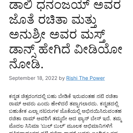
ಡಾಲಿ ಧನಂಜಯ್ ಅವರ
ಜೊತೆ ರಚಿತಾ ಮತ್ತು
ಅನುಶ್ರೀ ಅವರ ಮಸ್ತ್
ಡಾನ್ಸ್ ಹೇಗಿದೆ ವೀಡಿಯೋ
ನೋಡಿ.
September 18, 2022
by
Rishi The Power
ಕನ್ನಡ ಚಿತ್ರರಂಗದಲ್ಲಿ ಬಹು ಬೇಡಿಕೆ ಇರುವಂತಹ ನಟಿ ರಚಿತಾ
ರಾಮ್ ಅವರು ಎಂದು ಹೇಳಿದರೆ ತಪ್ಪಾಗಲಾರದು. ಕನ್ನಡದಲ್ಲಿ
ಬಹುತೇಕ ಎಲ್ಲಾ ನಟರುಗಳ ಜೊತೆಯಲ್ಲಿ ಅಭಿನಯಿಸಿರುವಂತಹ
ರಚಿತಾ ರಾಮ್ ಅವರಿಗೆ ತಮ್ಮದೇ ಆದ ಫ್ಯಾನ್ ಬೇಸ್ ಇದೆ‌. ತಮ್ಮ
ಮೊದಲ ಸಿನಿಮಾ ‘ಬುಲ್ ಬುಲ್’ ಮೂಲಕ ಅಭಿಮಾನಿಗಳಿಗೆ