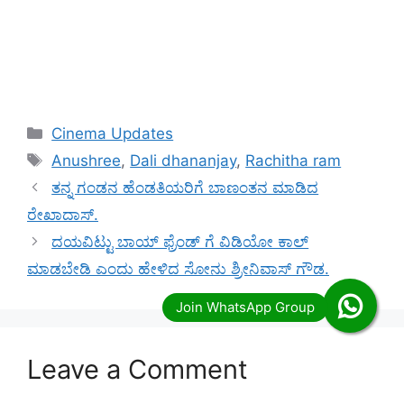
Categories
Cinema Updates
Tags
Anushree
,
Dali dhananjay
,
Rachitha ram
ತನ್ನ ಗಂಡನ ಹೆಂಡತಿಯರಿಗೆ ಬಾಣಂತನ ಮಾಡಿದ
ರೇಖಾದಾಸ್.
ದಯವಿಟ್ಟು ಬಾಯ್ ಫ್ರೆಂಡ್ ಗೆ ವಿಡಿಯೋ ಕಾಲ್
ಮಾಡಬೇಡಿ ಎಂದು ಹೇಳಿದ ಸೋನು ಶ್ರೀನಿವಾಸ್ ಗೌಡ.
Leave a Comment