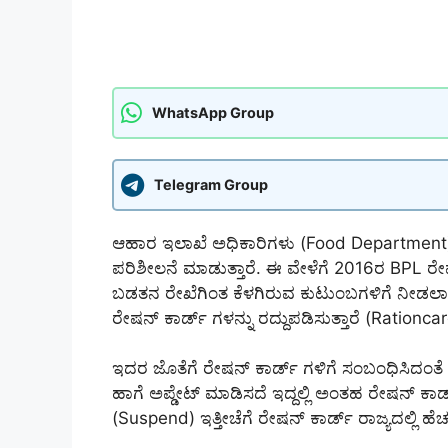
WhatsApp Group
Telegram Group
ಆಹಾರ ಇಲಾಖೆ ಅಧಿಕಾರಿಗಳು (Food Department) ಪ
ಪರಿಶೀಲನೆ ಮಾಡುತ್ತಾರೆ. ಈ ವೇಳೆಗೆ 2016ರ BPL ರ
ಬಡತನ ರೇಖೆಗಿಂತ ಕೆಳಗಿರುವ ಕುಟುಂಬಗಳಿಗೆ ನೀಡಲಾಗ
ರೇಷನ್ ಕಾರ್ಡ್ ಗಳನ್ನು ರದ್ದುಪಡಿಸುತ್ತಾರೆ (Rationc
ಇದರ ಜೊತೆಗೆ ರೇಷನ್ ಕಾರ್ಡ್ ಗಳಿಗೆ ಸಂಬಂಧಿಸಿದಂತೆ ಕಾ
ಹಾಗೆ ಅಪ್ಡೇಟ್ ಮಾಡಿಸದೆ ಇದ್ದಲ್ಲಿ ಅಂತಹ ರೇಷನ್ ಕಾರ್ಡ
(Suspend) ಇತ್ತೀಚೆಗೆ ರೇಷನ್ ಕಾರ್ಡ್ ರಾಜ್ಯದಲ್ಲಿ ಹೆ