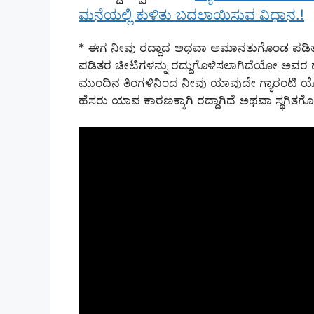
ಮನೆಯಲ್ಲಿ ಕುಳಿತು ಬದಲಾಯಿಸುವ ವಿಧಾನ.!
* ಈಗ ನೀವು ರದ್ದಾದ ಅಥವಾ ಅಮಾನತುಗೊಂಡ ಪಡಿತರ ಚ
ಪಡಿತರ ಚೀಟಿಗಳನ್ನು ರದ್ದುಗೊಳಿಸಲಾಗಿದೆಯೋ ಅವರ ಹೆಸರ
ಮುಂದಿನ ತಿಂಗಳಿನಿಂದ ನೀವು ಯಾವುದೇ ಗ್ಯಾರಂಟಿ ಯೋಜ
ಹೆಸರು ಯಾವ ಕಾರಣಕ್ಕಾಗಿ ರದ್ದಾಗಿದೆ ಅಥವಾ ಸ್ಥಗಿತಗೊಂ