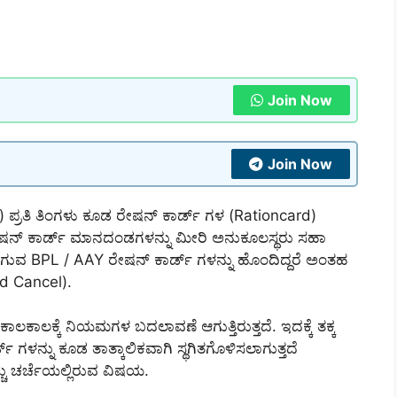
Join Now
Join Now
್ರತಿ ತಿಂಗಳು ಕೂಡ ರೇಷನ್ ಕಾರ್ಡ್ ಗಳ (Rationcard)
ೇಷನ್ ಕಾರ್ಡ್ ಮಾನದಂಡಗಳನ್ನು ಮೀರಿ ಅನುಕೂಲಸ್ಥರು ಸಹಾ
ುವ BPL / AAY ರೇಷನ್ ಕಾರ್ಡ್ ಗಳನ್ನು ಹೊಂದಿದ್ದರೆ ಅಂತಹ
ard Cancel).
ಲಕಾಲಕ್ಕೆ ನಿಯಮಗಳ ಬದಲಾವಣೆ ಆಗುತ್ತಿರುತ್ತದೆ. ಇದಕ್ಕೆ ತಕ್ಕ
್ ಗಳನ್ನು ಕೂಡ ತಾತ್ಕಾಲಿಕವಾಗಿ ಸ್ಥಗಿತಗೊಳಿಸಲಾಗುತ್ತದೆ
ಚ್ಚು ಚರ್ಚೆಯಲ್ಲಿರುವ ವಿಷಯ.