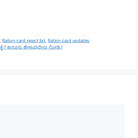
,
Ration card reject list
,
Ration card updates
ಿಗುತ್ತೆ.? ಕಾನೂನು ಹೇಳುವುದೇನು ನೋಡಿ.!