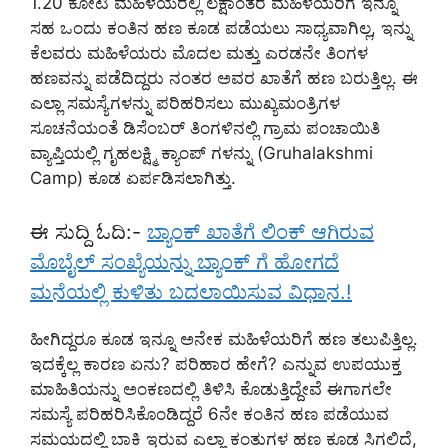
1.20 ಕೋಟಿ ಮಹಿಳೆಯರಲ್ಲಿ ಲಕ್ಷಾಂತರ ಮಹಿಳೆಯರಿಗೆ ಇನ್ನೂ
ಸಹ ಒಂದು ಕಂತಿನ ಹಣ ಕೂಡ ಪಡೆಯಲು ಸಾಧ್ಯವಾಗಿಲ್ಲ, ಇನ್ನು
ಕೆಲವರು ಮಹಿಳೆಯರು ಮೊದಲ ಮತ್ತು ಎರಡನೇ ತಿಂಗಳ
ಹಣವನ್ನು ಪಡೆದಿದ್ದರು ನಂತರ ಅವರ ಖಾತೆಗೆ ಹಣ ಬರುತ್ತಿಲ್ಲ. ಈ
ಎಲ್ಲಾ ಸಮಸ್ಯೆಗಳನ್ನು ಪರಿಹರಿಸಲು ಮುಖ್ಯಮಂತ್ರಿಗಳ
ಸೂಚನೆಯಂತೆ ಡಿಸೆಂಬರ್ ತಿಂಗಳಿನಲ್ಲಿ ಗ್ರಾಮ ಪಂಚಾಯಿತಿ
ವ್ಯಾಪ್ತಿಯಲ್ಲಿ ಗೃಹಲಕ್ಷ್ಮಿ ಕ್ಯಾಂಪ್ ಗಳನ್ನು (Gruhalakshmi
Camp) ಕೂಡ ಏರ್ಪಡಿಸಲಾಗಿತ್ತು.
ಈ ಸುದ್ದಿ ಓದಿ:-
ಬ್ಯಾಂಕ್ ಖಾತೆಗೆ ಲಿಂಕ್ ಆಗಿರುವ
ಮೊಬೈಲ್ ಸಂಖ್ಯೆಯನ್ನು ಬ್ಯಾಂಕ್ ಗೆ ಹೋಗದೆ
ಮನೆಯಲ್ಲಿ ಕುಳಿತು ಬದಲಾಯಿಸುವ ವಿಧಾನ.!
ಹೀಗಿದ್ದರೂ ಕೂಡ ಇನ್ನೂ ಅನೇಕ ಮಹಿಳೆಯರಿಗೆ ಹಣ ತಲುಪಿತ್ತಿಲ್ಲ.
ಇದಕ್ಕೆಲ್ಲ ಕಾರಣ ಏನು? ಪರಿಹಾರ ಹೇಗೆ? ಎನ್ನುವ ಉಪಯುಕ್ತ
ಮಾಹಿತಿಯನ್ನು ಅಂಕಣದಲ್ಲಿ ತಿಳಿಸಿ ಕೊಡುತ್ತಿದ್ದೇವೆ ಈಗಾಗಲೇ
ಸಮಸ್ಯೆ ಪರಿಹರಿಸಿಕೊಂಡಿದ್ದರೆ 6ನೇ ಕಂತಿನ ಹಣ ಪಡೆಯುವ
ಸಮಯದಲ್ಲಿ ಬಾಕಿ ಇರುವ ಎಲ್ಲಾ ಕಂತುಗಳ ಹಣ ಕೂಡ ಸಿಗಲಿದೆ,