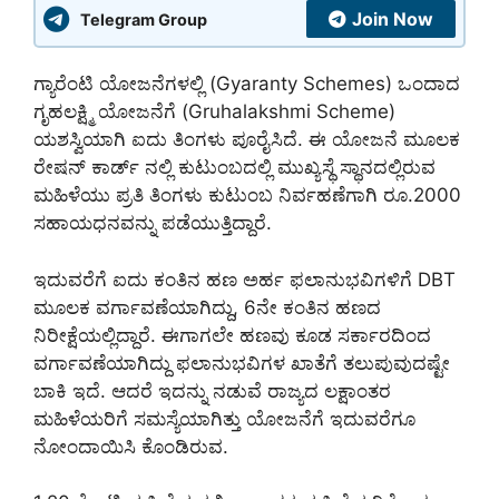
Join Now
Telegram Group
ಗ್ಯಾರೆಂಟಿ ಯೋಜನೆಗಳಲ್ಲಿ (Gyaranty Schemes) ಒಂದಾದ
ಗೃಹಲಕ್ಷ್ಮಿ ಯೋಜನೆಗೆ (Gruhalakshmi Scheme)
ಯಶಸ್ವಿಯಾಗಿ ಐದು ತಿಂಗಳು ಪೂರೈಸಿದೆ. ಈ ಯೋಜನೆ ಮೂಲಕ
ರೇಷನ್ ಕಾರ್ಡ್ ನಲ್ಲಿ ಕುಟುಂಬದಲ್ಲಿ ಮುಖ್ಯಸ್ಥೆ ಸ್ಥಾನದಲ್ಲಿರುವ
ಮಹಿಳೆಯು ಪ್ರತಿ ತಿಂಗಳು ಕುಟುಂಬ ನಿರ್ವಹಣೆಗಾಗಿ ರೂ.2000
ಸಹಾಯಧನವನ್ನು ಪಡೆಯುತ್ತಿದ್ದಾರೆ.
ಇದುವರೆಗೆ ಐದು ಕಂತಿನ ಹಣ ಅರ್ಹ ಫಲಾನುಭವಿಗಳಿಗೆ DBT
ಮೂಲಕ ವರ್ಗಾವಣೆಯಾಗಿದ್ದು, 6ನೇ ಕಂತಿನ ಹಣದ
ನಿರೀಕ್ಷೆಯಲ್ಲಿದ್ದಾರೆ. ಈಗಾಗಲೇ ಹಣವು ಕೂಡ ಸರ್ಕಾರದಿಂದ
ವರ್ಗಾವಣೆಯಾಗಿದ್ದು ಫಲಾನುಭವಿಗಳ ಖಾತೆಗೆ ತಲುಪುವುದಷ್ಟೇ
ಬಾಕಿ ಇದೆ. ಆದರೆ ಇದನ್ನು ನಡುವೆ ರಾಜ್ಯದ ಲಕ್ಷಾಂತರ
ಮಹಿಳೆಯರಿಗೆ ಸಮಸ್ಯೆಯಾಗಿತ್ತು ಯೋಜನೆಗೆ ಇದುವರೆಗೂ
ನೋಂದಾಯಿಸಿ ಕೊಂಡಿರುವ.