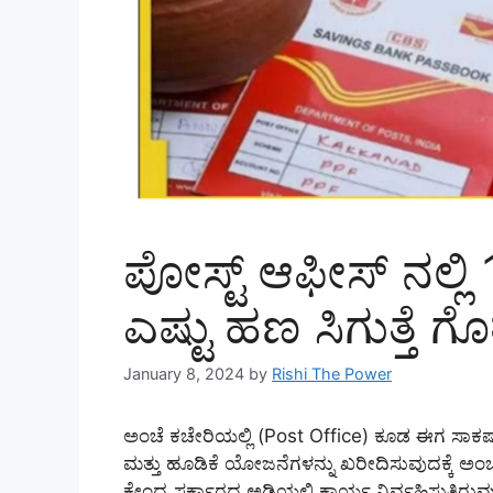
ಪೋಸ್ಟ್ ಆಫೀಸ್ ನಲ್ಲಿ 
ಎಷ್ಟು ಹಣ ಸಿಗುತ್ತೆ ಗೊತ
January 8, 2024
by
Rishi The Power
ಅಂಚೆ ಕಚೇರಿಯಲ್ಲಿ (Post Office) ಕೂಡ ಈಗ ಸಾ
ಮತ್ತು ಹೂಡಿಕೆ ಯೋಜನೆಗಳನ್ನು ಖರೀದಿಸುವುದಕ್ಕೆ ಅಂಚ
ಕೇಂದ್ರ ಸರ್ಕಾರದ ಅಡಿಯಲ್ಲಿ ಕಾರ್ಯ ನಿರ್ವಹಿಸುತ್ತ