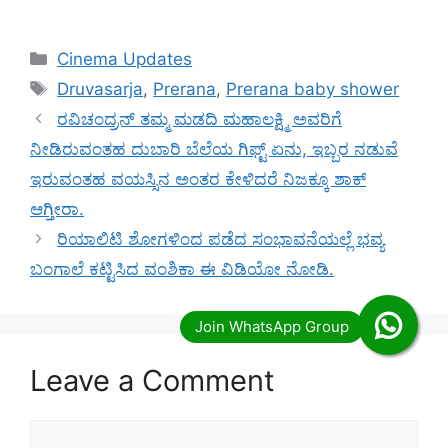
Categories
Cinema Updates
Tags
Druvasarja
,
Prerana
,
Prerana baby shower
ರವಿಚಂದ್ರನ್ ತಮ್ಮ ಮಡದಿ ಮಹಾಲಕ್ಷ್ಮಿ ಅವರಿಗೆ
ನೀಡಿರುವಂತಹ ದುಬಾರಿ ಬೆಲೆಯ ಗಿಫ್ಟ್ ಏನು, ಇಬ್ಬರ ನಡುವೆ
ಇರುವಂತಹ ವಯಸ್ಸಿನ ಅಂತರ ಕೇಳಿದರೆ ನಿಜಕ್ಕೂ ಶಾಕ್
ಆಗ್ತೀರಾ.
ರಿಯಾಲಿಟಿ ಶೋಗಳಿಂದ ಪಡೆದ ಸಂಭಾವನೆಯಲ್ಲೆ ಭವ್ಯ
ಬಂಗಾಲೆ ಕಟ್ಟಿಸಿದ ವಂಶಿಕಾ ಈ ವಿಡಿಯೋ ನೋಡಿ.
Leave a Comment
Comment