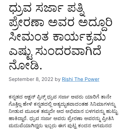
ಧ್ರುವ ಸರ್ಜಾ ಪತ್ನಿ
ಪ್ರೇರಣಾ ಅವರ ಅದ್ದೂರಿ
ಸೀಮಂತ ಕಾರ್ಯಕ್ರಮ
ಎಷ್ಟು ಸುಂದರವಾಗಿದೆ
ನೋಡಿ.
September 8, 2022
by
Rishi The Power
ಕನ್ನಡದ ಆಕ್ಷನ್ ಪ್ರಿನ್ಸ್ ಧ್ರುವ ಸರ್ಜಾ ಅವರು ಯಾರಿಗೆ ತಾನೇ
ಗೊತ್ತಿಲ್ಲ ಹೇಳಿ ಕನ್ನಡದಲ್ಲಿ ಅತ್ಯದ್ಭುತವಾದಂತಹ ಸಿನಿಮಾಗಳನ್ನು
ನೀಡುವ ಮೂಲಕ ತಮ್ಮದೇ ಆದ ಅಭಿಮಾನ ಬಳಗವನ್ನು ಹುಟ್ಟು
ಹಾಕಿದ್ದಾರೆ. ಧ್ರುವ ಸರ್ಜಾ ಅವರು ಪ್ರೇರಣಾ ಅವರನ್ನು ಪ್ರೀತಿಸಿ
ಮದುವೆಯಾಗಿದ್ದರು ಇಬ್ಬರು ಈಗ ಪುಟ್ಟ ಕಂದನ ಆಗಮನದ