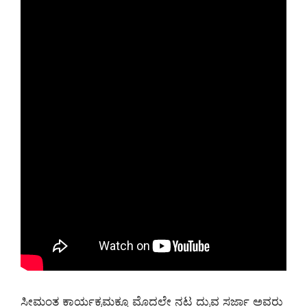
ಸೀಮಂತ ಕಾರ್ಯಕ್ರಮಕ್ಕೂ ಮೊದಲೇ ನಟ ದ್ರುವ ಸರ್ಜಾ ಅವರು