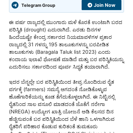
Join Now
Telegram Group
ಈ ವರ್ಷ ರಾಜ್ಯದಲ್ಲಿ ಮುಂಗಾರು ಮಳೆ ಕೊರತೆ ಉಂಟಾಗಿ ಬರದ
ಪರಿಸ್ಥಿತಿ (drought) ಎದುರಾಗಿದೆ. ಎರಡು ದಿನಗಳ
ಹಿಂದೆಯಷ್ಟೇ ಕೇಂದ್ರ ಸರ್ಕಾರದ ನಿಯಮಾವಳಿಗಳ ಪ್ರಕಾರ
ರಾಜ್ಯದಲ್ಲಿ 31 ಗಳನ್ನು 195 ತಾಲೂಕುಗಳನ್ನು ಬರಪೀಡಿತ
ತಾಲೂಕುಗಳು (Baragala Taluk list 2023) ಎಂದು
ಕಂದಾಯ ಇಲಾಖೆ ಘೋಷಣೆ ಮಾಡಿದೆ ಮತ್ತು ಬರ ಪರಿಸ್ಥಿತಿಯನ್ನು
ಎದುರಿಸಲು ಸರ್ಕಾರದಿಂದ ಪೂರ್ವ ಸಿದ್ಧತೆ ತಯಾರಾಗಿದೆ.
ಇದರ ಬೆನ್ನಲ್ಲೇ ಬರ ಪರಿಸ್ಥಿತಿಯಿಂದ ತೀವ್ರ ನೊಂದಿರುವ ರೈತ
ವರ್ಗಕ್ಕೆ (farmers) ಸಮಸ್ಯೆ ಆಗದಂತೆ ನೋಡಿಕೊಳ್ಳುವ
ಹೊಣೆಗಾರಿಕೆಯನ್ನು ಕೂಡ ತೆಗೆದುಕೊಳ್ಳಲಾಗಿದೆ. ಈ ನಿಟ್ಟಿನಲ್ಲಿ
ರೈತನಿಂದ ಸಾಲ ವಸೂಲಿ ಮಾಡದಂತೆ ಜೊತೆಗೆ ನರೇಗಾ
(NREGA) ಉದ್ಯೋಗ ಖಾತ್ರಿ ಯೋಜನೆ ಅಡಿ ಕೆಲಸದ ದಿನ
ಹೆಚ್ಚಿಸುವಂತೆ ಬರ ಪರಿಸ್ಥಿತಿಯಿಂದ ಬೆಳೆ ಹಾನಿ ಒಳಗಾಗಿರುವ
ರೈತರಿಗೆ ಪರಿಹಾರ ಕೊಡುವ ಕುರಿತಂತೆ ತುಮಕೂರು