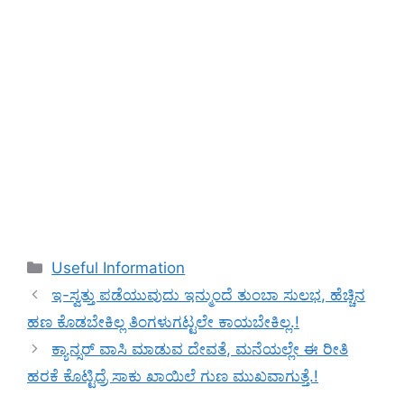
Categories
Useful Information
ಇ-ಸ್ವತ್ತು ಪಡೆಯುವುದು ಇನ್ಮುಂದೆ ತುಂಬಾ ಸುಲಭ, ಹೆಚ್ಚಿನ
ಹಣ ಕೊಡಬೇಕಿಲ್ಲ ತಿಂಗಳುಗಟ್ಟಲೇ ಕಾಯಬೇಕಿಲ್ಲ.!
ಕ್ಯಾನ್ಸರ್ ವಾಸಿ ಮಾಡುವ ದೇವತೆ, ಮನೆಯಲ್ಲೇ ಈ ರೀತಿ
ಹರಕೆ ಕೊಟ್ಟಿದ್ರೆ ಸಾಕು ಖಾಯಿಲೆ ಗುಣ ಮುಖವಾಗುತ್ತೆ.!