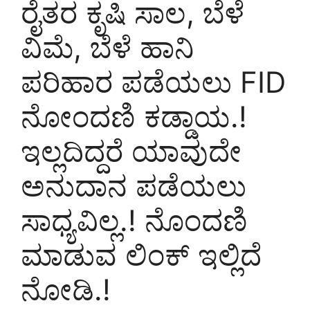
ರೈತರ ಕೃಷಿ ಸಾಲ, ಬೆಳೆ
ವಿಮೆ, ಬೆಳೆ ಹಾನಿ
ಪರಿಹಾರ ಪಡೆಯಲು FID
ನೋಂದಣಿ ಕಡ್ಡಾಯ.!
ಇಲ್ಲದಿದ್ದರೆ ಯಾವುದೇ
ಅನುದಾನ ಪಡೆಯಲು
ಸಾಧ್ಯವಿಲ್ಲ.! ನೊಂದಣಿ
ಮಾಡುವ ಲಿಂಕ್ ಇಲ್ಲಿದೆ
ನೋಡಿ.!