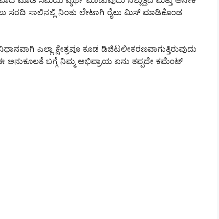
ು ಸರದಿ ಸಾಲಿನಲ್ಲಿ ನಿಂತು ಲೇಟಾಗಿ ರೈಲು ಮಿಸ್ ಮಾಡಿಕೊಂಡ
ನಿಧಾನವಾಗಿ ಎಲ್ಲಾ ಕ್ಷೇತ್ರವೂ ಕೂಡ ಡಿಜಿಟಲೀಕರಣವಾಗುತ್ತಿರುವುದು
ುವ ಈ ಅನುಕೂಲತೆ ಬಗ್ಗೆ ನಿಮ್ಮ ಅಭಿಪ್ರಾಯ ಏನು ತಪ್ಪದೇ ಕಮೆಂಟ್