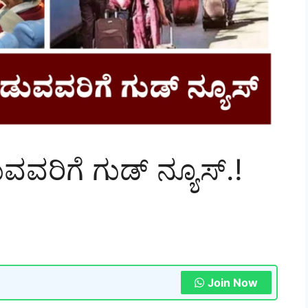
ವರಿಗೆ ಗುಡ್ ನ್ಯೂಸ್.!
Join Now