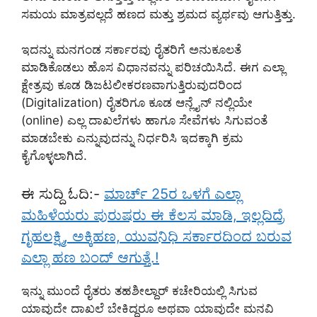
ಸಮಯ ಮಾತ್ರವಲ್ಲದೆ ಹಣದ ಮತ್ತು ಶ್ರಮದ ವ್ಯರ್ಥವು ಆಗುತ್ತಿತ್ತು.
ಇದನ್ನು ಮನಗಂಡ ಸರ್ಕಾರವು ರೈತರಿಗೆ ಅನುಕೂಲತೆ
ಮಾಡಿಕೊಡಲು ಹೊಸ ವಿಧಾನವನ್ನು ಪರಿಚಯಿಸಿದೆ. ಈಗ ಎಲ್ಲಾ
ಕ್ಷೇತ್ರವು ಕೂಡ ಡಿಜಟಲೀಕರಣವಾಗುತ್ತಿರುವುದರಿಂದ
(Digitalization) ರೈತರಿಗೂ ಕೂಡ ಆನ್ಲೈನ್ ನಲ್ಲಿಯೇ
(online) ಎಲ್ಲ ದಾಖಲೆಗಳು ಹಾಗೂ ಸೇವೆಗಳು ಸಿಗುವಂತೆ
ಮಾಡಬೇಕು ಎನ್ನುವುದನ್ನು ನಿರ್ಧರಿಸಿ ಇದಕ್ಕಾಗಿ ಕ್ರಮ
ಕೈಗೊಳ್ಳಲಾಗಿದೆ.
ಈ ಸುದ್ದಿ ಓದಿ:-
ಮಾರ್ಚ್ 25ರ ಒಳಗೆ ಎಲ್ಲಾ
ಮಹಿಳೆಯರು ಪುರುಷರು ಈ ಕೆಲಸ ಮಾಡಿ, ಇಲ್ಲದಿದ್ರೆ
ಗೃಹಲಕ್ಷ್ಮಿ, ಅಕ್ಕಿಹಣ, ಯುವನಿಧಿ ಸರ್ಕಾರದಿಂದ ಬರುವ
ಎಲ್ಲಾ ಹಣ ಬಂದ್ ಆಗುತ್ತೆ.!
ಇನ್ನು ಮುಂದೆ ರೈತರು ತಹಶೀಲ್ದಾರ್ ಕಚೇರಿಯಲ್ಲಿ ಸಿಗುವ
ಯಾವುದೇ ದಾಖಲೆ ಬೇಕಿದ್ದರೂ ಅಥವಾ ಯಾವುದೇ ಮನವಿ