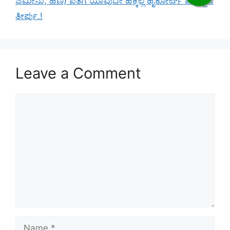
ಜಮೀನು, ಹಣ) ಪತಿಗೆ ಯಾವುದೇ ಹಕ್ಕಿಲ್ಲ ಹೈಕೋರ್ಟ್ ಮಹತ್ವದ
ತೀರ್ಪು‌.!
Leave a Comment
Comment
Name