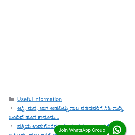
Categories
Useful Information
ಆಸ್ತಿ, ಮನೆ, ಜಾಗ ಅಡವಿಟ್ಟು ಸಾಲ ಪಡೆದವರಿಗೆ ಸಿಹಿ ಸುದ್ದಿ.
ಬಂದಿದೆ ಹೊಸ ಕಾನೂನು…
ಪತ್ನಿಯ ಉಡುಗೊರೆಗಳ ಮೇಲೆ (ಚಿನ್ನಭಾರಣ, ಮನೆ, ಆಸ್ತಿ,