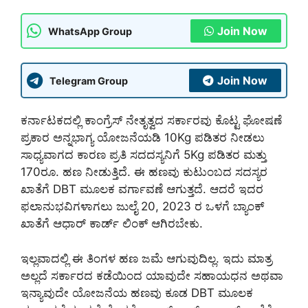
Join Now
WhatsApp Group
Join Now
Telegram Group
ಕರ್ನಾಟಕದಲ್ಲಿ ಕಾಂಗ್ರೆಸ್ ನೇತೃತ್ವದ ಸರ್ಕಾರವು ಕೊಟ್ಟ ಘೋಷಣೆ
ಪ್ರಕಾರ ಅನ್ನಭಾಗ್ಯ ಯೋಜನೆಯಡಿ 10Kg ಪಡಿತರ ನೀಡಲು
ಸಾಧ್ಯವಾಗದ ಕಾರಣ ಪ್ರತಿ ಸದದಸ್ಯನಿಗೆ 5Kg ಪಡಿತರ ಮತ್ತು
170ರೂ. ಹಣ ನೀಡುತ್ತಿದೆ. ಈ ಹಣವು ಕುಟುಂಬದ ಸದಸ್ಯರ
ಖಾತೆಗೆ DBT ಮೂಲಕ ವರ್ಗಾವಣೆ ಆಗುತ್ತದೆ. ಆದರೆ ಇದರ
ಫಲಾನುಭವಿಗಳಾಗಲು ಜುಲೈ 20, 2023 ರ ಒಳಗೆ ಬ್ಯಾಂಕ್
ಖಾತೆಗೆ ಆಧಾರ್ ಕಾರ್ಡ್ ಲಿಂಕ್ ಆಗಿರಬೇಕು.
ಇಲ್ಲವಾದಲ್ಲಿ ಈ ತಿಂಗಳ ಹಣ ಜಮೆ ಆಗುವುದಿಲ್ಲ. ಇದು ಮಾತ್ರ
ಅಲ್ಲದೆ ಸರ್ಕಾರದ ಕಡೆಯಿಂದ ಯಾವುದೇ ಸಹಾಯಧನ ಅಥವಾ
ಇನ್ಯಾವುದೇ ಯೋಜನೆಯ ಹಣವು ಕೂಡ DBT ಮೂಲಕ