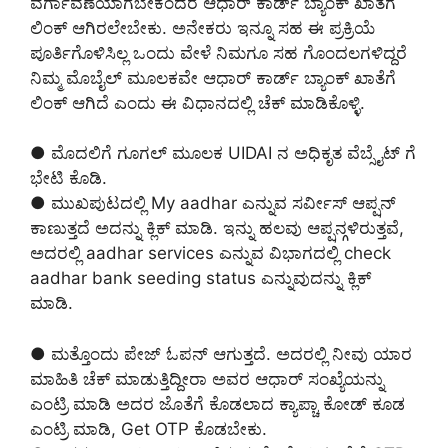
ವರ್ಗಾವಣೆಯಾಗಬೇಕೆಂದರೆ ಆಧಾರ್ ಕಾರ್ಡ್ ಬ್ಯಾಂಕ್ ಖಾತೆಗೆ
ಲಿಂಕ್ ಆಗಿರಲೇಬೇಕು. ಅನೇಕರು ಇನ್ನೂ ಸಹ ಈ ಪ್ರಕ್ರಿಯೆ
ಪೂರ್ತಿಗೊಳಿಸಿಲ್ಲ ಒಂದು ವೇಳೆ ನಿಮಗೂ ಸಹ ಗೊಂದಲಗಳಿದ್ದರೆ
ನಿಮ್ಮ ಮೊಬೈಲ್ ಮೂಲಕವೇ ಆಧಾರ್ ಕಾರ್ಡ್ ಬ್ಯಾಂಕ್ ಖಾತೆಗೆ
ಲಿಂಕ್ ಆಗಿದೆ ಎಂದು ಈ ವಿಧಾನದಲ್ಲಿ ಚೆಕ್ ಮಾಡಿಕೊಳ್ಳಿ.
● ಮೊದಲಿಗೆ ಗೂಗಲ್ ಮೂಲಕ UIDAI ನ ಅಧಿಕೃತ ವೆಬ್ಸೈಟ್ ಗೆ
ಭೇಟಿ ಕೊಡಿ.
● ಮುಖಪುಟದಲ್ಲಿ My aadhar ಎನ್ನುವ ಸರ್ವೀಸ್ ಆಪ್ಷನ್
ಕಾಣುತ್ತದೆ ಅದನ್ನು ಕ್ಲಿಕ್ ಮಾಡಿ. ಇನ್ನು ಹಲವು ಆಪ್ಷನ್ಗಳಿರುತ್ತವೆ,
ಅದರಲ್ಲಿ aadhar services ಎನ್ನುವ ವಿಭಾಗದಲ್ಲಿ check
aadhar bank seeding status ಎನ್ನುವುದನ್ನು ಕ್ಲಿಕ್
ಮಾಡಿ.
● ಮತ್ತೊಂದು ಪೇಜ್ ಓಪನ್ ಆಗುತ್ತದೆ. ಅದರಲ್ಲಿ ನೀವು ಯಾರ
ಮಾಹಿತಿ ಚೆಕ್ ಮಾಡುತ್ತಿದ್ದೀರಾ ಅವರ ಆಧಾರ್ ಸಂಖ್ಯೆಯನ್ನು
ಎಂಟ್ರಿ ಮಾಡಿ ಅದರ ಜೊತೆಗೆ ಕೊಡಲಾದ ಕ್ಯಾಪ್ಚಾ ಕೋಡ್ ಕೂಡ
ಎಂಟ್ರಿ ಮಾಡಿ, Get OTP ಕೊಡಬೇಕು.