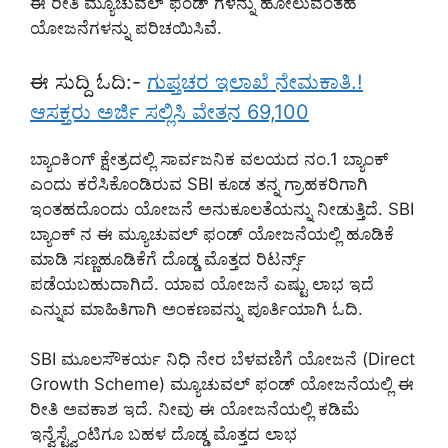
ಈ ರೀತಿ ಮ್ಯೂಚುವಲ್ ಫಂಡ್ ಗಳನ್ನು ಹೋಲುವಂತಹ
ಯೋಜನೆಗಳನ್ನು ಪರಿಚಯಿಸಿವೆ.
ಈ ಸುದ್ದಿ ಓದಿ:-
ಗುಪ್ತಚರ ಇಲಾಖೆ ನೇಮಕಾತಿ.!
ಆಸಕ್ತರು ಅರ್ಜಿ ಸಲ್ಲಿಸಿ ವೇತನ 69,100
ಬ್ಯಾಂಕಿಂಗ್ ಕ್ಷೇತ್ರದಲ್ಲಿ ಸಾರ್ವಜನಿಕ ವಲಯದ ನಂ.1 ಬ್ಯಾಂಕ್
ಎಂದು ಕರೆಸಿಕೊಂಡಿರುವ SBI ಕೂಡ ತನ್ನ ಗ್ರಾಹಕರಿಗಾಗಿ
ಇಂತಹದೊಂದು ಯೋಜನೆ ಅನುಕೂಲತೆಯನ್ನು ನೀಡುತ್ತಿದೆ. SBI
ಬ್ಯಾಂಕ್ ನ ಈ ಮ್ಯೂಚುವಲ್ ಫಂಡ್ ಯೋಜನೆಯಲ್ಲಿ ಹೂಡಿಕೆ
ಮಾಡಿ ಸಣ್ಣಹೂಡಿಕೆಗೆ ದೊಡ್ಡ ಮೊತ್ತದ ರಿಟರ್ನ್ಸ್
ಪಡೆಯಬಹುದಾಗಿದೆ. ಯಾವ ಯೋಜನೆ ಎಷ್ಟು ಲಾಭ ಇದೆ
ಎನ್ನುವ ಮಾಹಿತಿಗಾಗಿ ಅಂಕಣವನ್ನು ಪೂರ್ತಿಯಾಗಿ ಓದಿ.
SBI ಮೂಲಸೌಕರ್ಯ ನಿಧಿ ನೇರ ಬೆಳವಣಿಗೆ ಯೋಜನೆ (Direct
Growth Scheme) ಮ್ಯೂಚುವಲ್ ಫಂಡ್ ಯೋಜನೆಯಲ್ಲಿ ಈ
ರೀತಿ ಅವಕಾಶ ಇದೆ. ನೀವು ಈ ಯೋಜನೆಯಲ್ಲಿ ಕಡಿಮೆ
ಇನ್ವೆಸ್ಟ್ವೆಂಟಿಗೂ ಬಹಳ ದೊಡ್ಡ ಮೊತ್ತದ ಲಾಭ