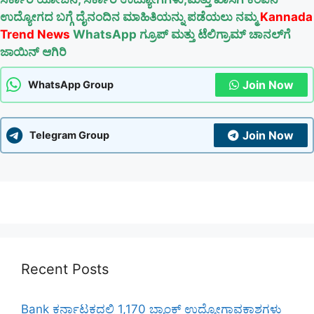
ಉದ್ಯೋಗದ ಬಗ್ಗೆ ದೈನಂದಿನ ಮಾಹಿತಿಯನ್ನು ಪಡೆಯಲು ನಮ್ಮ
Kannada
Trend News
WhatsApp ಗ್ರೂಪ್ ಮತ್ತು ಟೆಲಿಗ್ರಾಮ್ ಚಾನಲ್‌ಗೆ
ಜಾಯಿನ್ ಆಗಿರಿ
Join Now
WhatsApp Group
Join Now
Telegram Group
Recent Posts
Bank ಕರ್ನಾಟಕದಲ್ಲಿ 1,170 ಬ್ಯಾಂಕ್ ಉದ್ಯೋಗಾವಕಾಶಗಳು