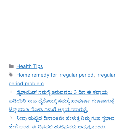
Categories
Health Tips
Tags
Home remedy for irregular period
,
Irregular
period problem
ಥೈರಾಯಿಡ್ ಸಮಸ್ಯೆ ಇರುವವರು 3 ದಿನ ಈ ಕಷಾಯ
ಕುಡಿಯಿರಿ ಸಾಕು ಥೈರೊಯ್ಡ್ ಸಮಸ್ಯೆ ಸಂಪೂರ್ಣ ಗುಣವಾಗುತ್ತೆ
ಟೆಸ್ಟ್ ಮಾಡಿ ನೋಡಿ ನಿಮಗೆ ಆಶ್ಚರ್ಯವಾಗುತ್ತೆ.
ನೀವು ಹುಟ್ಟಿದ ದಿನಾಂಕವೇ ಹೇಳುತ್ತೆ ನಿಮ್ಮ ಗುಣ ಸ್ವಭಾವ
ಹೇಗೆ ಅಂತ‌. ಈ ದಿನದಲ್ಲಿ ಹುಟ್ಟಿದವರು ಅದೃಷ್ಟವಂತರು.