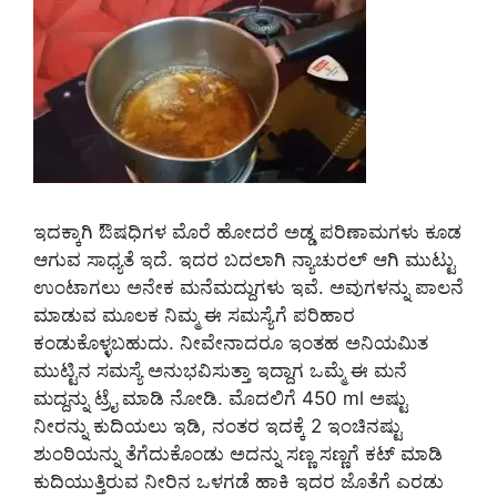
ಇದಕ್ಕಾಗಿ ಔಷಧಿಗಳ ಮೊರೆ ಹೋದರೆ ಅಡ್ಡ ಪರಿಣಾಮಗಳು ಕೂಡ
ಆಗುವ ಸಾಧ್ಯತೆ ಇದೆ. ಇದರ ಬದಲಾಗಿ ನ್ಯಾಚುರಲ್ ಆಗಿ ಮುಟ್ಟು
ಉಂಟಾಗಲು ಅನೇಕ ಮನೆಮದ್ದುಗಳು ಇವೆ. ಅವುಗಳನ್ನು ಪಾಲನೆ
ಮಾಡುವ ಮೂಲಕ ನಿಮ್ಮ ಈ ಸಮಸ್ಯೆಗೆ ಪರಿಹಾರ
ಕಂಡುಕೊಳ್ಳಬಹುದು. ನೀವೇನಾದರೂ ಇಂತಹ ಅನಿಯಮಿತ
ಮುಟ್ಟಿನ ಸಮಸ್ಯೆ ಅನುಭವಿಸುತ್ತಾ ಇದ್ದಾಗ ಒಮ್ಮೆ ಈ ಮನೆ
ಮದ್ದನ್ನು ಟ್ರೈ ಮಾಡಿ ನೋಡಿ. ಮೊದಲಿಗೆ 450 ml ಅಷ್ಟು
ನೀರನ್ನು ಕುದಿಯಲು ಇಡಿ, ನಂತರ ಇದಕ್ಕೆ 2 ಇಂಚಿನಷ್ಟು
ಶುಂಠಿಯನ್ನು ತೆಗೆದುಕೊಂಡು ಅದನ್ನು ಸಣ್ಣ ಸಣ್ಣಗೆ ಕಟ್ ಮಾಡಿ
ಕುದಿಯುತ್ತಿರುವ ನೀರಿನ ಒಳಗಡೆ ಹಾಕಿ ಇದರ ಜೊತೆಗೆ ಎರಡು