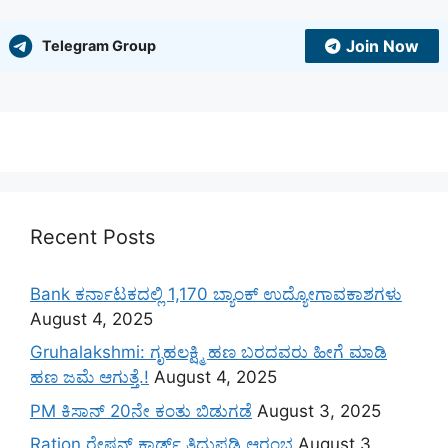
Join Now
Telegram Group
Recent Posts
Bank ಕರ್ನಾಟಕದಲ್ಲಿ 1,170 ಬ್ಯಾಂಕ್ ಉದ್ಯೋಗಾವಕಾಶಗಳು
August 4, 2025
Gruhalakshmi: ಗೃಹಲಕ್ಷ್ಮಿ ಹಣ ಬರದವರು ಹೀಗೆ ಮಾಡಿ
ಹಣ ಜಮೆ‌ ಆಗುತ್ತೆ.!
August 4, 2025
PM ಕಿಸಾನ್ 20ನೇ ಕಂತು ಬಿಡುಗಡೆ
August 3, 2025
Ration ರೇಷನ್ ಕಾರ್ಡ್ ತಿದ್ದುಪಡಿ ಆರಂಭ
August 3,