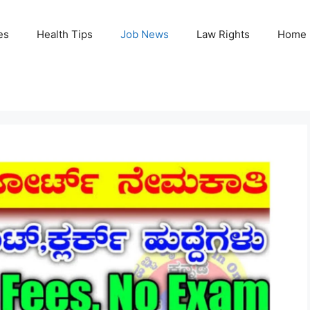
es
Health Tips
Job News
Law Rights
Home