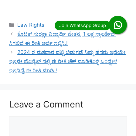
Categories
Law Rights
ಕೊಟಕ್ ಸುರಕ್ಷಾ ವಿದ್ಯಾರ್ಥಿ ವೇತನ, 1 ಲಕ್ಷ ಸ್ಕಾಲರ್ಶಿಪ್
ಸಿಗಲಿದೆ ಈ ರೀತಿ ಅರ್ಜಿ ಸಲ್ಲಿಸಿ.!
2024 ರ ಮತದಾರ ಪಟ್ಟಿ ಬಿಡುಗಡೆ ನಿಮ್ಮ ಹೆಸರು ಇದೆಯೇ
ಇಲ್ಲವೇ ಮೊಬೈಲ್ ನಲ್ಲಿ ಈ ರೀತಿ ಚೆಕ್ ಮಾಡಿಕೊಳ್ಳಿ ಒಂದ್ವೇಳೆ
ಇಲ್ಲದಿದ್ರೆ ಈ ರೀತಿ ಮಾಡಿ.!
Leave a Comment
Comment