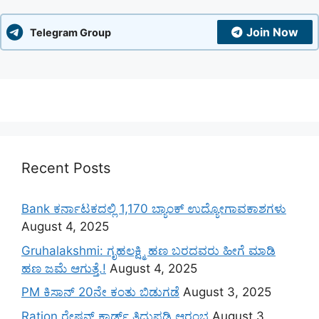
Join Now
Telegram Group
Recent Posts
Bank ಕರ್ನಾಟಕದಲ್ಲಿ 1,170 ಬ್ಯಾಂಕ್ ಉದ್ಯೋಗಾವಕಾಶಗಳು
August 4, 2025
Gruhalakshmi: ಗೃಹಲಕ್ಷ್ಮಿ ಹಣ ಬರದವರು ಹೀಗೆ ಮಾಡಿ
ಹಣ ಜಮೆ‌ ಆಗುತ್ತೆ.!
August 4, 2025
PM ಕಿಸಾನ್ 20ನೇ ಕಂತು ಬಿಡುಗಡೆ
August 3, 2025
Ration ರೇಷನ್ ಕಾರ್ಡ್ ತಿದ್ದುಪಡಿ ಆರಂಭ
August 3,