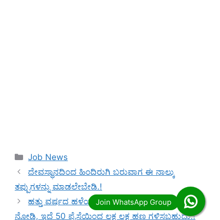
Categories
Job News
ದೇವಸ್ಥಾನದಿಂದ ಹಿಂದಿರುಗಿ ಬರುವಾಗ ಈ ನಾಲ್ಕು
ತಪ್ಪುಗಳನ್ನು ಮಾಡಲೇಬೇಡಿ.!
ಹತ್ತು ವರ್ಷದ ಹಳೆಯ ಈ ರೀತಿ ನಾಣ್ಯ ಮನೆಯಲ್ಲಿ ಇದ್ದರೆ
ನೋಡಿ, ಇದೆ 50 ಪೈಸೆಯಿಂದ ಲಕ್ಷ ಲಕ್ಷ ಹಣ ಗಳಿಸಬಹುದು.!