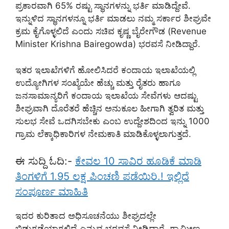
ಪ್ರಕಾರವಾಗಿ 65% ರಷ್ಟು ಸ್ಥಾನಗಳನ್ನು ಭರ್ತಿ ಮಾಡಿದ್ದೇವೆ.
ಇನ್ನುಳಿದ ಸ್ಥಾನಗಳನ್ನೂ ಭರ್ತಿ ಮಾಡಲು ನಮ್ಮ ಸರ್ಕಾರ ಶೀಘ್ರವೇ
ಕ್ರಮ ಕೈಗೊಳ್ಳಲಿದೆ ಎಂದು ಸಚಿವ ಕೃಷ್ಣ ಬೈರೇಗೌಡ (Revenue
Minister Krishna Bairegowda) ಭರವಸೆ ನೀಡಿದ್ದಾರೆ.
ಇತರ ಇಲಾಖೆಗಳಿಗೆ ಹೋಲಿಸಿದರೆ ಕಂದಾಯ ಇಲಾಖೆಯಲ್ಲಿ
ಉದ್ಯೋಗಿಗಳ ಸಂಖ್ಯೆಯೇ ಹೆಚ್ಚು ಮತ್ತು ರೈತರು ಹಾಗೂ
ಜನಸಾಮಾನ್ಯರಿಗೆ ಕಂದಾಯ ಇಲಾಖೆಯ ಸೇವೆಗಳು ಆದಷ್ಟು
ಶೀಘ್ರವಾಗಿ ದೊರೆತರೆ ಹೆಚ್ಚಿನ ಅನುಕೂಲ ಹೀಗಾಗಿ ತ್ವರಿತ ಮತ್ತು
ಸುಲಭ ಸೇವೆ ಒದಗಿಸಬೇಕು ಎಂಬ ಉದ್ದೇಶದಿಂದ ಇನ್ನು 1000
ಗ್ರಾಮ ಲೆಕ್ಕಾಧಿಕಾರಿಗಳ ನೇಮಕಾತಿ ಮಾಡಿಕೊಳ್ಳಲಾಗುತ್ತದೆ.
ಈ ಸುದ್ದಿ ಓದಿ:-
ಕೇವಲ 10 ಸಾವಿರ ಹೂಡಿಕೆ ಮಾಡಿ
ತಿಂಗಳಿಗೆ 1.95 ಲಕ್ಷ ಪಿಂಚಣಿ ಪಡೆಯಿರಿ.! ಇಲ್ಲಿದೆ
ಸಂಪೂರ್ಣ ಮಾಹಿತಿ
ಇದರ ಕುರಿತಾದ ಅಧಿಸೂಚನೆಯು ಶೀಘ್ರದಲ್ಲೇ
ಬಿಡುಗಡೆಯಾಗಲಿದೆ ಎನ್ನುವ ಭರವಸೆ ನೀಡಿದ್ದಾರೆ. ಗ್ರಾಮೀಣ