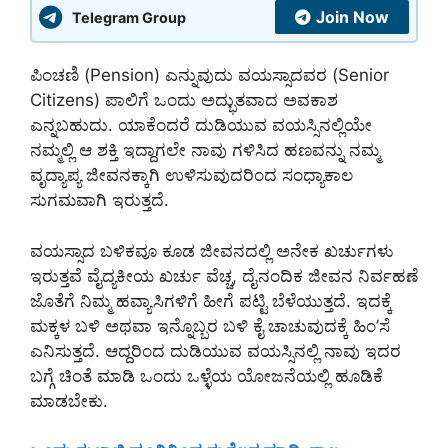
Join Now
Telegram Group
ಪಿಂಚಣಿ (Pension) ಎನ್ನುವುದು ವಯಸ್ಸಾದವರ (Senior
Citizens) ಪಾಲಿಗೆ ಒಂದು ಅದ್ಭುತವಾದ ಅವಕಾಶ
ಎನ್ನಬಹುದು. ಯಾಕೆಂದರೆ ದುಡಿಯುವ ವಯಸ್ಸಿನಲ್ಲಿಯೇ
ನಮ್ಮಲ್ಲಿ ಆ ಶಕ್ತಿ ಇದ್ದಾಗಲೇ ನಾವು ಗಳಿಸಿದ ಹಣವನ್ನು ನಮ್ಮ
ವೃದ್ಯಾಪ್ಯ ಜೀವನಕ್ಕಾಗಿ ಉಳಿಸುವುದರಿಂದ ಸಂಧ್ಯಾಕಾಲ
ಸುಗಮವಾಗಿ ಇರುತ್ತದೆ.
ವಯಸ್ಸಾದ ಬಳಿಕವೂ ಕೂಡ ಜೀವನದಲ್ಲಿ ಅನೇಕ ಖರ್ಚುಗಳು
ಇರುತ್ತವೆ ವೈದ್ಯಕೀಯ ಖರ್ಚು ವೆಚ್ಚ, ದೈನಂದಿಕ ಜೀವನ ನಿರ್ವಹಣೆ
ಜೊತೆಗೆ ನಿಮ್ಮ ಹವ್ಯಾಸಿಗಳಿಗೆ ಹೀಗೆ ಪಟ್ಟಿ ಬೆಳೆಯುತ್ತದೆ. ಇದಕ್ಕೆ
ಮಕ್ಕಳ ಬಳಿ ಅಥವಾ ಇನ್ನೊಬ್ಬರ ಬಳಿ ಕೈ ಚಾಚುವುದಕ್ಕೆ ಹಿಂ’ಸೆ
ಎನಿಸುತ್ತದೆ. ಆದ್ದರಿಂದ ದುಡಿಯುವ ವಯಸ್ಸಿನಲ್ಲಿ ನಾವು ಇದರ
ಬಗ್ಗೆ ಚಿಂತೆ ಮಾಡಿ ಒಂದು ಒಳ್ಳೆಯ ಯೋಜನೆಯಲ್ಲಿ ಹೂಡಿಕೆ
ಮಾಡಬೇಕು.