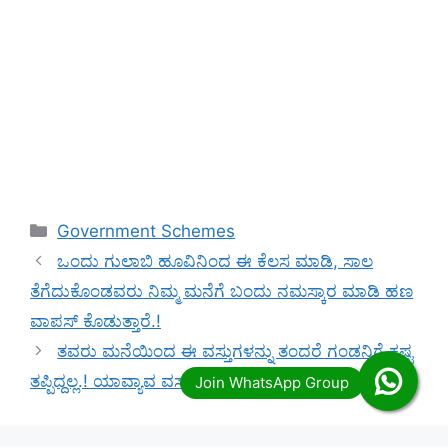
Categories
Government Schemes
ಒಂದು ಗುಲಾಬಿ ಹೂವಿನಿಂದ ಈ ಕೆಲಸ ಮಾಡಿ, ಸಾಲ
ತೆಗೆದುಕೊಂಡವರು ನಿಮ್ಮ ಮನೆಗೆ ಬಂದು ನಮಸ್ಕಾರ ಮಾಡಿ ಹಣ
ವಾಪಸ್ ಕೊಡುತ್ತಾರೆ.!
ತವರು ಮನೆಯಿಂದ ಈ ವಸ್ತುಗಳನ್ನು ತಂದರೆ ಗಂಡನಿಗೆ ಕಷ್ಟ
ತಪ್ಪಿದ್ದಲ್ಲ.! ಯಾವ್ಯಾವ ವಸ್ತುಗಳು ಗೊತ್ತಾ.?