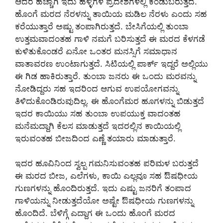
ಆದರೆ ಹೆಚ್ಚಾಗಿ ಇದು ಹಳ್ಳಿಗಳ ಪ್ರದೇಶಗಳಲ್ಲಿ ಕಂಡುಬರುತ್ತದೆ.
ಹೊಂಗೆ ಮರದ ನೆರಳನ್ನು ತಾಯಿಯ ಮಡಿಲ ನೆರಳು ಎಂದು ಸಹ
ಕರೆಯುತ್ತಾರೆ ಅಷ್ಟು ತಂಪಾಗಿರುತ್ತದೆ. ಬೇಸಿಗೆಯಲ್ಲಿ ತುಂಬಾ
ಉತ್ತಮವಾದಂತಹ ಗಾಳಿ ನಮಗೆ ಬರಿಸುತ್ತದೆ ಈ ಮರದ ಕೆಳಗಡೆ
ಕುಳಿತುಕೊಂಡರೆ ಏನೋ ಒಂತರ ಮನಸ್ಸಿಗೆ ಸಮಾಧಾನ
ವಾತಾವರಣ ಉಂಟಾಗುತ್ತದೆ. ಸಿಟಿಯಲ್ಲಿ ಪಾರ್ಕ್ ಇದ್ದರೆ ಅಲ್ಲಿಯು
ಈ ಗಿಡ ಹಾಕಿರುತ್ತಾರೆ. ತುಂಬಾ ಜನರು ಈ ಒಂದು ಮರವನ್ನು
ನೋಡಿದ್ದರು ಸಹ ಇದರಿಂದ ಆಗುವ ಉಪಯೋಗವನ್ನು
ತಿಳಿದುಕೊಂಡಿರುವುದಿಲ್ಲ. ಈ ಹೊಂಗೆಮರ ಹೂಗಳನ್ನು ಬಿಡುತ್ತದೆ
ಇದರ ಕಾಯಿಯು ಸಹ ತುಂಬಾ ಉಪಯುಕ್ತ ವಾದಂತಹ
ಮನೆಮದ್ದಾಗಿ ಕೆಲಸ ಮಾಡುತ್ತದೆ ಇದರಲ್ಲಿನ ಕಾಯಿಯಲ್ಲಿ
ಇರುವಂತಹ ಬೀಜದಿಂದ ಎಣ್ಣೆ ತಯಾರು ಮಾಡುತ್ತಾರೆ.
ಇದರ ಹೂವಿನಿಂದ ಸ್ವಲ್ಪ ಗಮನಿಸುವಂತಹ ಪರಿಮಳ ಬರುತ್ತದೆ
ಈ ಮರದ ಬೀಜ, ಎಲೆಗಳು, ಕಾಯಿ ಎಲ್ಲವೂ ಸಹ ಔಷಧೀಯ
ಗುಣಗಳನ್ನು ಹೊಂದಿರುತ್ತದೆ. ಇದು ಎಷ್ಟು ಜನರಿಗೆ ತಂಪಾದ
ಗಾಳಿಯನ್ನು ನೀಡುತ್ತದೆಯೋ ಅಷ್ಟೇ ಔಷಧೀಯ ಗುಣಗಳನ್ನು
ಹೊಂದಿದೆ. ಬೆಳಿಗ್ಗೆ ಎದ್ದಾಗ ಈ ಒಂದು ಹೊಂಗೆ ಮರದ