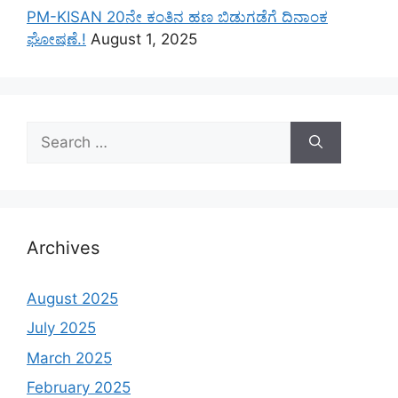
PM-KISAN 20ನೇ ಕಂತಿನ ಹಣ ಬಿಡುಗಡೆಗೆ ದಿನಾಂಕ
ಘೋಷಣೆ.!
August 1, 2025
Search
for:
Archives
August 2025
July 2025
March 2025
February 2025