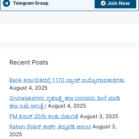
Join Now
Telegram Group
Recent Posts
Bank ಕರ್ನಾಟಕದಲ್ಲಿ 1,170 ಬ್ಯಾಂಕ್ ಉದ್ಯೋಗಾವಕಾಶಗಳು
August 4, 2025
Gruhalakshmi: ಗೃಹಲಕ್ಷ್ಮಿ ಹಣ ಬರದವರು ಹೀಗೆ ಮಾಡಿ
ಹಣ ಜಮೆ‌ ಆಗುತ್ತೆ.!
August 4, 2025
PM ಕಿಸಾನ್ 20ನೇ ಕಂತು ಬಿಡುಗಡೆ
August 3, 2025
Ration ರೇಷನ್ ಕಾರ್ಡ್ ತಿದ್ದುಪಡಿ ಆರಂಭ
August 3,
2025