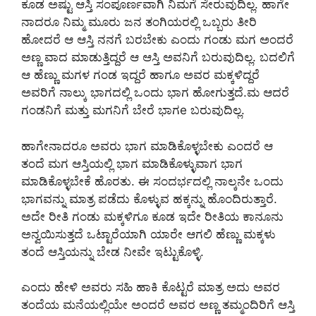
ಕೂಡ ಅಷ್ಟು ಆಸ್ತಿ ಸಂಪೂರ್ಣವಾಗಿ ನಿಮಗೆ ಸೇರುವುದಿಲ್ಲ. ಹಾಗೇ
ನಾದರೂ ನಿಮ್ಮ ಮೂರು ಜನ ತಂಗಿಯರಲ್ಲಿ ಒಬ್ಬರು ತೀರಿ
ಹೋದರೆ ಆ ಆಸ್ತಿ ನನಗೆ ಬರಬೇಕು ಎಂದು ಗಂಡು ಮಗ ಅಂದರೆ
ಅಣ್ಣ ವಾದ ಮಾಡುತ್ತಿದ್ದರೆ ಆ ಆಸ್ತಿ ಅವನಿಗೆ ಬರುವುದಿಲ್ಲ. ಬದಲಿಗೆ
ಆ ಹೆಣ್ಣು ಮಗಳ ಗಂಡ ಇದ್ದರೆ ಹಾಗೂ ಅವರ ಮಕ್ಕಳಿದ್ದರೆ
ಅವರಿಗೆ ನಾಲ್ಕು ಭಾಗದಲ್ಲಿ ಒಂದು ಭಾಗ ಹೋಗುತ್ತದೆ.ಮ ಆದರೆ
ಗಂಡನಿಗೆ ಮತ್ತು ಮಗನಿಗೆ ಬೇರೆ ಭಾಗe ಬರುವುದಿಲ್ಲ.
ಹಾಗೇನಾದರೂ ಅವರು ಭಾಗ ಮಾಡಿಕೊಳ್ಳಬೇಕು ಎಂದರೆ ಆ
ತಂದೆ ಮಗ ಆಸ್ತಿಯಲ್ಲಿ ಭಾಗ ಮಾಡಿಕೊಳ್ಳುವಾಗ ಭಾಗ
ಮಾಡಿಕೊಳ್ಳಬೇಕೆ ಹೊರತು. ಈ ಸಂದರ್ಭದಲ್ಲಿ ನಾಲ್ಕನೇ ಒಂದು
ಭಾಗವನ್ನು ಮಾತ್ರ ಪಡೆದು ಕೊಳ್ಳುವ ಹಕ್ಕನ್ನು ಹೊಂದಿರುತ್ತಾರೆ.
ಅದೇ ರೀತಿ ಗಂಡು ಮಕ್ಕಳಿಗೂ ಕೂಡ ಇದೇ ರೀತಿಯ ಕಾನೂನು
ಅನ್ವಯಿಸುತ್ತದೆ ಒಟ್ಟಾರೆಯಾಗಿ ಯಾರೇ ಆಗಲಿ ಹೆಣ್ಣು ಮಕ್ಕಳು
ತಂದೆ ಆಸ್ತಿಯನ್ನು ಬೇಡ ನೀವೇ ಇಟ್ಟುಕೊಳ್ಳಿ.
ಎಂದು ಹೇಳಿ ಅವರು ಸಹಿ ಹಾಕಿ ಕೊಟ್ಟರೆ ಮಾತ್ರ ಅದು ಅವರ
ತಂದೆಯ ಮನೆಯಲ್ಲಿಯೇ ಅಂದರೆ ಅವರ ಅಣ್ಣ ತಮ್ಮಂದಿರಿಗೆ ಆಸ್ತಿ