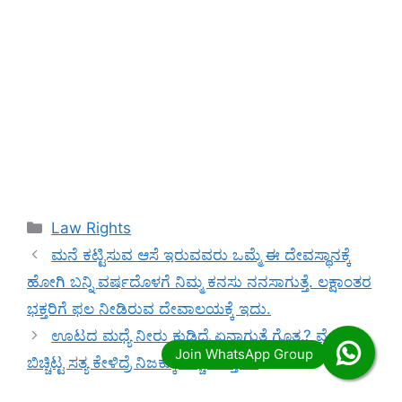
Categories
Law Rights
ಮನೆ ಕಟ್ಟಿಸುವ ಆಸೆ ಇರುವವರು ಒಮ್ಮೆ ಈ ದೇವಸ್ಥಾನಕ್ಕೆ
ಹೋಗಿ ಬನ್ನಿ ವರ್ಷದೊಳಗೆ ನಿಮ್ಮ ಕನಸು ನನಸಾಗುತ್ತೆ. ಲಕ್ಷಾಂತರ
ಭಕ್ತರಿಗೆ ಫಲ ನೀಡಿರುವ ದೇವಾಲಯಕ್ಕೆ ಇದು.
ಊಟದ ಮಧ್ಯೆ ನೀರು ಕುಡಿದ್ರೆ ಏನಾಗುತ್ತೆ ಗೊತ್ತ.? ವೈದ್ಯರು
ಬಿಚ್ಚಿಟ್ಟ ಸತ್ಯ ಕೇಳಿದ್ರೆ ನಿಜಕ್ಕೂ ಬೆಚ್ಚಿ ಬೀಳ್ತಿರಾ.