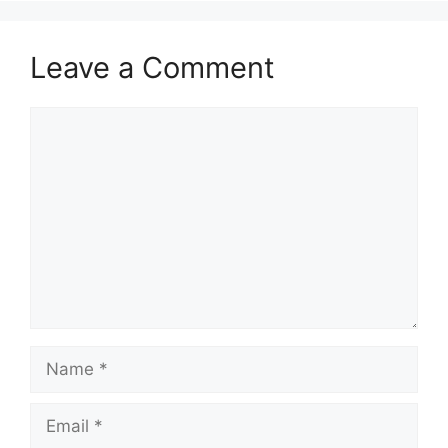
Leave a Comment
Comment
Name
Email