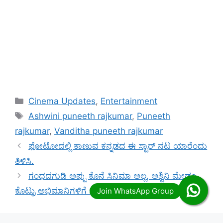
Categories
Cinema Updates
,
Entertainment
Tags
Ashwini puneeth rajkumar
,
Puneeth
rajkumar
,
Vanditha puneeth rajkumar
ಫೋಟೋದಲ್ಲಿ ಕಾಣುವ ಕನ್ನಡದ ಈ ಸ್ಟಾರ್ ನಟ ಯಾರೆಂದು
ತಿಳಿಸಿ.
ಗಂಧದಗುಡಿ ಅಪ್ಪು ಕೊನೆ ಸಿನಿಮಾ ಅಲ್ಲ, ಅಶ್ವಿನಿ ಮೇಡಂ
ಕೊಟ್ರು ಅಭಿಮಾನಿಗಳಿಗೆ ಬಿಗ್ ಸರ್ಪೈಸ್ ಏನದು ಗೊತ್ತ.?