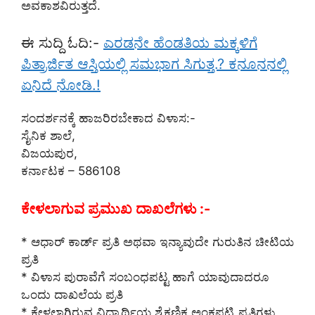
ಅವಕಾಶವಿರುತ್ತದೆ.
ಈ ಸುದ್ದಿ ಓದಿ:-
ಎರಡನೇ ಹೆಂಡತಿಯ ಮಕ್ಕಳಿಗೆ
ಪಿತ್ರಾರ್ಜಿತ ಆಸ್ತಿಯಲ್ಲಿ ಸಮಭಾಗ ಸಿಗುತ್ತ.? ಕನೂನನಲ್ಲಿ
ಏನಿದೆ ನೋಡಿ.!
ಸಂದರ್ಶನಕ್ಕೆ ಹಾಜರಿರಬೇಕಾದ ವಿಳಾಸ:-
ಸೈನಿಕ ಶಾಲೆ,
ವಿಜಯಪುರ,
ಕರ್ನಾಟಕ – 586108
ಕೇಳಲಾಗುವ ಪ್ರಮುಖ ದಾಖಲೆಗಳು :-
* ಆಧಾರ್ ಕಾರ್ಡ್ ಪ್ರತಿ ಅಥವಾ ಇನ್ಯಾವುದೇ ಗುರುತಿನ ಚೀಟಿಯ
ಪ್ರತಿ
* ವಿಳಾಸ ಪುರಾವೆಗೆ ಸಂಬಂಧಪಟ್ಟ ಹಾಗೆ ಯಾವುದಾದರೂ
ಒಂದು ದಾಖಲೆಯ ಪ್ರತಿ
* ಕೇಳಲಾಗಿರುವ ವಿದ್ಯಾರ್ಥಿಯ ಶೈಕ್ಷಣಿಕ ಅಂಕಪಟ್ಟಿ ಪ್ರತಿಗಳು