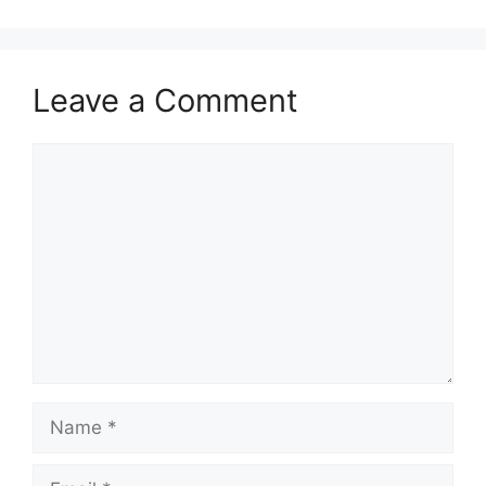
Leave a Comment
Comment
Name
Email