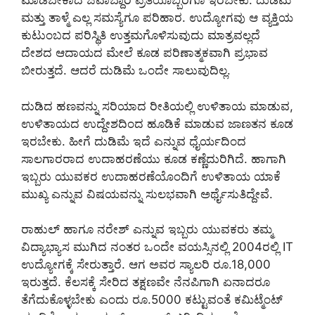
ಮಾಡಬೇಕಾದ ಜವಾಬ್ದಾರಿ ಪ್ರತಿಯೊಬ್ಬರಿಗೂ ಇರಬೇಕು. ದುಡಿಮೆ
ಮತ್ತು ತಾಳ್ಮೆ ಎಲ್ಲ ಸಮಸ್ಯೆಗೂ ಪರಿಹಾರ. ಉದ್ಯೋಗವು ಆ ವ್ಯಕ್ತಿಯ
ಕುಟುಂಬದ ಪರಿಸ್ಥಿತಿ ಉತ್ತಮಗೊಳಿಸುವುದು ಮಾತ್ರವಲ್ಲದೆ
ದೇಶದ ಆದಾಯದ ಮೇಲೆ ಕೂಡ ಪರಿಣಾತ್ಮಕವಾಗಿ ಪ್ರಭಾವ
ಬೀರುತ್ತದೆ. ಆದರೆ ದುಡಿಮೆ ಒಂದೇ ಸಾಲುವುದಿಲ್ಲ.
ದುಡಿದ ಹಣವನ್ನು ಸರಿಯಾದ ರೀತಿಯಲ್ಲಿ ಉಳಿತಾಯ ಮಾಡುವ,
ಉಳಿತಾಯದ ಉದ್ದೇಶದಿಂದ ಹೂಡಿಕೆ ಮಾಡುವ ಜಾಣತನ ಕೂಡ
ಇರಬೇಕು. ಹೀಗೆ ದುಡಿಮೆ ಇದೆ ಎನ್ನುವ ಧೈರ್ಯದಿಂದ
ಸಾಲಗಾರರಾದ ಉದಾಹರಣೆಯು ಕೂಡ ಕಣ್ಣೆದುರಿಗಿದೆ. ಹಾಗಾಗಿ
ಇಬ್ಬರು ಯುವಕರ ಉದಾಹರಣೆಯೊಂದಿಗೆ ಉಳಿತಾಯ ಯಾಕೆ
ಮುಖ್ಯ ಎನ್ನುವ ವಿಷಯವನ್ನು ಸುಲಭವಾಗಿ ಅರ್ಥೈಸುತಿದ್ದೇವೆ.
ರಾಹುಲ್ ಹಾಗೂ ನರೇಶ್ ಎನ್ನುವ ಇಬ್ಬರು ಯುವಕರು ತಮ್ಮ
ವಿದ್ಯಾಭ್ಯಾಸ ಮುಗಿದ ನಂತರ ಒಂದೇ ವಯಸ್ಸಿನಲ್ಲಿ 2004ರಲ್ಲಿ IT
ಉದ್ಯೋಗಕ್ಕೆ ಸೇರುತ್ತಾರೆ. ಆಗ ಅವರ ಸ್ಯಾಲರಿ ರೂ.18,000
ಇರುತ್ತದೆ. ಕೆಲಸಕ್ಕೆ ಸೇರಿದ ತಕ್ಷಣವೇ ನೆನಪಿಗಾಗಿ ಏನಾದರೂ
ತೆಗೆದುಕೊಳ್ಳಬೇಕು ಎಂದು ರೂ.5000 ಕಟ್ಟುವಂತೆ ಕಮಿಟ್ಮೆಂಟ್