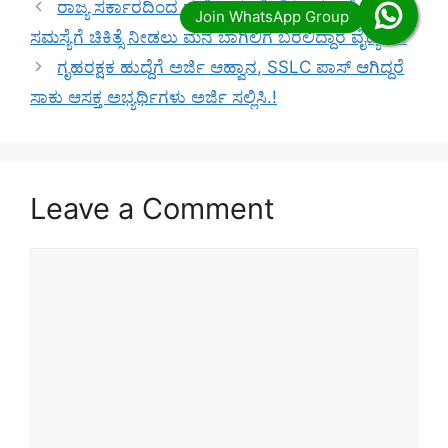
ರಾಜ್ಯ ಸರ್ಕಾರದಿಂದ ಮತ್ತೊಂದು ಸೇವೆ.! ಇನ್ಮುಂದೆ ಕಣ್ಣಿನ
ಸಮಸ್ಯೆಗೆ ಚಿಕಿತ್ಸೆ ನೀಡಲು ಮನೆ ಬಾಗಿಲಿಗೆ ಬರಲಿದ್ದಾರೆ ವೈದ್ಯರು.!
ಗೃಹರಕ್ಷಕ ಹುದ್ದೆಗೆ ಅರ್ಜಿ ಆಹ್ವಾನ, SSLC ಪಾಸ್ ಆಗಿದ್ದರೆ
ಸಾಕು ಆಸಕ್ತ ಅಭ್ಯರ್ಥಿಗಳು ಅರ್ಜಿ ಸಲ್ಲಿಸಿ.!
Leave a Comment
Comment