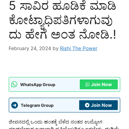
5 ಸಾವಿರ ಹೂಡಿಕೆ ಮಾಡಿ
ಕೋಟ್ಯಾಧಿಪತಿಗಳಾಗುವು
ದು ಹೇಗೆ ಅಂತ ನೋಡಿ.!
February 24, 2024
by
Rishi The Power
Join Now
WhatsApp Group
Join Now
Telegram Group
ಜೀವನದಲ್ಲಿ ಒಂದು ಹಂತಕ್ಕೆ ಬೆಳೆದ ನಂತರ ಉದ್ಯೋಗ