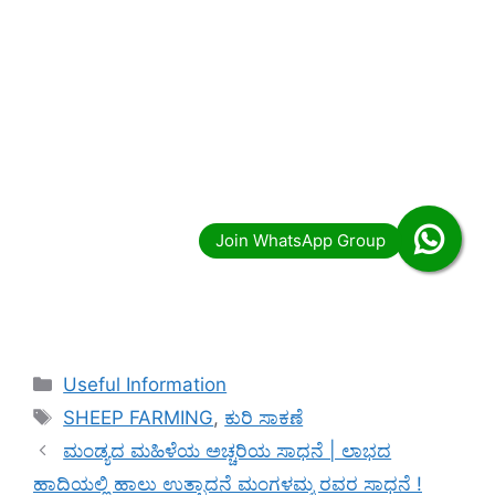
Categories
Useful Information
Tags
SHEEP FARMING
,
ಕುರಿ ಸಾಕಣೆ
ಮಂಡ್ಯದ ಮಹಿಳೆಯ ಅಚ್ಚರಿಯ ಸಾಧನೆ | ಲಾಭದ
ಹಾದಿಯಲ್ಲಿ ಹಾಲು ಉತ್ಪಾದನೆ ಮಂಗಳಮ್ಮ ರವರ ಸಾಧನೆ !