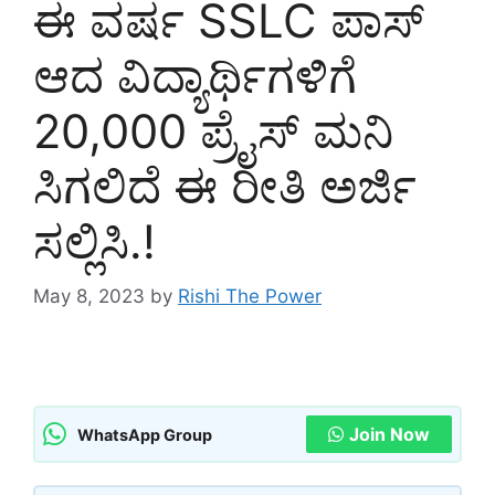
ಈ ವರ್ಷ SSLC ಪಾಸ್
ಆದ ವಿದ್ಯಾರ್ಥಿಗಳಿಗೆ
20,000 ಪ್ರೈಸ್ ಮನಿ
ಸಿಗಲಿದೆ ಈ ರೀತಿ ಅರ್ಜಿ
ಸಲ್ಲಿಸಿ.!
May 8, 2023
by
Rishi The Power
Join Now
WhatsApp Group