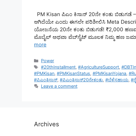
PM Kisan ಪಿಎಂ ಕಿಸಾನ್ 20ನೇ ಕಂತು ಬಿಡುಗಡೆ –
ಆಗಿದೆಯೇ ಎಂದು ಈಗಲೇ ಪರಿಶೀಲಿಸಿ Meta Descripti
ಯೋಜನೆಯ 20ನೇ ಕಂತು ಬಿಡುಗಡೆ! ₹2,000 ಹಣವನ್ನ
ಮೊಬೈಲ್ ಅಥವಾ ವೆಬ್‌ಸೈಟ್ ಮೂಲಕ ನಿಮ್ಮ ಹಣ ಜಮಾ ಸ
more
Categories
Power
Tags
#20thInstallment
,
#AgricultureSupport
,
#DBTIn
#PMKisan
,
#PMKisanStatus
,
#PMKisanYojana
,
#R
#ಪಿಎಂಕಿಸಾನ್
,
#ಪಿಎಂಕಿಸಾನ್20ನೇಕಂತು
,
#ಬೆಳೆಸಹಾಯ
,
#ರ
Leave a comment
Archives