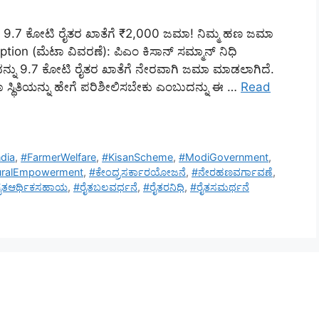
 9.7 ಕೋಟಿ ರೈತರ ಖಾತೆಗೆ ₹2,000 ಜಮಾ! ನಿಮ್ಮ ಹಣ ಜಮಾ
on (ಮೆಟಾ ವಿವರಣೆ): ಪಿಎಂ ಕಿಸಾನ್ ಸಮ್ಮಾನ್ ನಿಧಿ
ು 9.7 ಕೋಟಿ ರೈತರ ಖಾತೆಗೆ ನೇರವಾಗಿ ಜಮಾ ಮಾಡಲಾಗಿದೆ.
್ಥಿತಿಯನ್ನು ಹೇಗೆ ಪರಿಶೀಲಿಸಬೇಕು ಎಂಬುದನ್ನು ಈ …
Read
dia
,
#FarmerWelfare
,
#KisanScheme
,
#ModiGovernment
,
uralEmpowerment
,
#ಕೇಂದ್ರಸರ್ಕಾರಯೋಜನೆ
,
#ನೇರಹಣವರ್ಗಾವಣೆ
,
ೈತಆರ್ಥಿಕಸಹಾಯ
,
#ರೈತಬಲವರ್ಧನೆ
,
#ರೈತರನಿಧಿ
,
#ರೈತಸಮರ್ಥನೆ