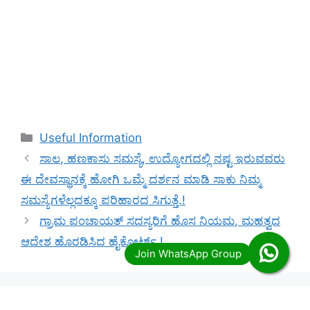
Categories
Useful Information
ಸಾಲ, ಹಣಕಾಸು ಸಮಸ್ಯೆ, ಉದ್ಯೋಗದಲ್ಲಿ ನಷ್ಟ ಇರುವವರು
ಈ ದೇವಸ್ಥಾನಕ್ಕೆ ಹೋಗಿ ಒಮ್ಮೆ ದರ್ಶನ ಮಾಡಿ ಸಾಕು ನಿಮ್ಮ
ಸಮಸ್ಯೆಗಳೆಲ್ಲದಕ್ಕೂ ಪರಿಹಾರದ ಸಿಗುತ್ತೆ.!
ಗ್ರಾಮ ಪಂಚಾಯತ್ ಸದಸ್ಯರಿಗೆ ಹೊಸ ನಿಯಮ, ಮಹತ್ವದ
ಆದೇಶ ಹೊರಡಿಸಿದ ಹೈಕೋರ್ಟ್.!