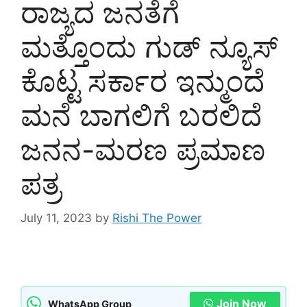
ರಾಜ್ಯದ ಜನತೆಗೆ
ಮತ್ತೊಂದು ಗುಡ್ ನ್ಯೂಸ್
ಕೊಟ್ಟ ಸರ್ಕಾರ ಇನ್ಮುಂದೆ
ಮನೆ ಬಾಗಲಿಗೆ ಬರಲಿದೆ
ಜನನ-ಮರಣ ಪ್ರಮಾಣ
ಪತ್ರ
July 11, 2023
by
Rishi The Power
Join Now
WhatsApp Group