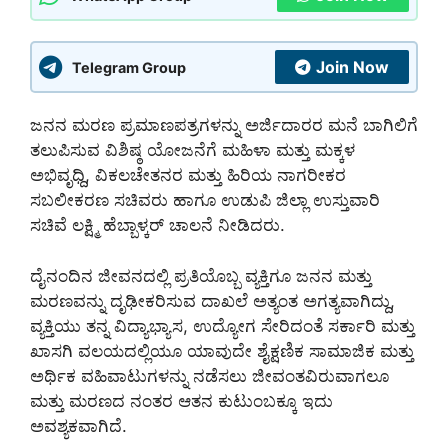
Join Now
Telegram Group
ಜನನ ಮರಣ ಪ್ರಮಾಣಪತ್ರಗಳನ್ನು ಅರ್ಜಿದಾರರ ಮನೆ ಬಾಗಿಲಿಗೆ
ತಲುಪಿಸುವ ವಿಶಿಷ್ಠ ಯೋಜನೆಗೆ ಮಹಿಳಾ ಮತ್ತು ಮಕ್ಕಳ
ಅಭಿವೃಧ್ದಿ, ವಿಕಲಚೇತನರ ಮತ್ತು ಹಿರಿಯ ನಾಗರೀಕರ
ಸಬಲೀಕರಣ ಸಚಿವರು ಹಾಗೂ ಉಡುಪಿ ಜಿಲ್ಲಾ ಉಸ್ತುವಾರಿ
ಸಚಿವೆ ಲಕ್ಷ್ಮಿ ಹೆಬ್ಬಾಳ್ಕರ್ ಚಾಲನೆ ನೀಡಿದರು.
ದೈನಂದಿನ ಜೀವನದಲ್ಲಿ ಪ್ರತಿಯೊಬ್ಬ ವ್ಯಕ್ತಿಗೂ ಜನನ ಮತ್ತು
ಮರಣವನ್ನು ದೃಢೀಕರಿಸುವ ದಾಖಲೆ ಅತ್ಯಂತ ಅಗತ್ಯವಾಗಿದ್ದು,
ವ್ಯಕ್ತಿಯು ತನ್ನ ವಿದ್ಯಾಭ್ಯಾಸ, ಉದ್ಯೋಗ ಸೇರಿದಂತೆ ಸರ್ಕಾರಿ ಮತ್ತು
ಖಾಸಗಿ ವಲಯದಲ್ಲಿಯೂ ಯಾವುದೇ ಶೈಕ್ಷಣಿಕ ಸಾಮಾಜಿಕ ಮತ್ತು
ಅರ್ಥಿಕ ವಹಿವಾಟುಗಳನ್ನು ನಡೆಸಲು ಜೀವಂತವಿರುವಾಗಲೂ
ಮತ್ತು ಮರಣದ ನಂತರ ಆತನ ಕುಟುಂಬಕ್ಕೂ ಇದು
ಅವಶ್ಯಕವಾಗಿದೆ.