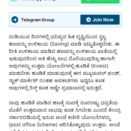
Join Now
Telegram Group
ದುಡಿಯುವ ದಿನಗಳಲ್ಲಿ ಭವಿಷ್ಯದ ಹಿತ ದೃಷ್ಟಿಯಿಂದ ಸ್ವಲ್ಪ
ಹಣವನ್ನು ಉಳಿತಾಯ (Saving) ಮಾಡಿ ಇಟ್ಟುಕೊಳ್ಳಬೇಕು. ಈ
ರೀತಿ ಉಳಿತಾಯ ಮಾಡಿದ ಹಣವನ್ನು ಉಳಿತಾಯ ಖಾತೆಯಲ್ಲಿ
ಇಡುವುದರಿಂದ ಅತಿ ಹೆಚ್ಚು ಲಾಭ ದೊರೆಯುವುದಿಲ್ಲ ಹಾಗಾಗಿ
ಅವುಗಳನ್ನು ಉತ್ತಮ ಯೋಜನೆಗಳಲ್ಲಿ ಹೂಡಿಕೆ (Invest)
ಮಾಡಬೇಕು ಹೂಡಿಕೆ ಮಾಡುವುದಕ್ಕೆ ಈಗ ಮ್ಯೂಚುವಲ್ ಫಂಡ್,
ಸ್ಟಾಕ್ ಮಾರ್ಕೆಟ್ ನಂತಹ ಅವಕಾಶಗಳು ಇದ್ದರೂ ಕೂಡ
ಅವುಗಳಲ್ಲಿ ರಿಸ್ಕ್ ಕೂಡ ಅಷ್ಟೇ ಪ್ರಮಾಣದಲ್ಲಿ ಇರುತ್ತದೆ.
ನಾವು ಹೂಡಿಕೆ ಮಾಡಿದ ಹಣಕ್ಕೆ ನೂರಕ್ಕೆ ನೂರರಷ್ಟು ಭದ್ರತೆಯ
ಜೊತೆಗೆ ಉತ್ತಮವಾದ ಲಾಭವು ಕೂಡ ಸಿಗಬೇಕು ಎಂದರೆ ಕೇಂದ್ರ
ಸರ್ಕಾರದಡಿಯಲ್ಲಿ ಇರುವ ಅಂಚೆ ಕಚೇರಿ ಯೋಜನೆಗಳನ್ನು
(post office Scheme) ಆರಿಸಿಕೊಳ್ಳುವುದು ಉತ್ತಮ. ಅಂಚೆ