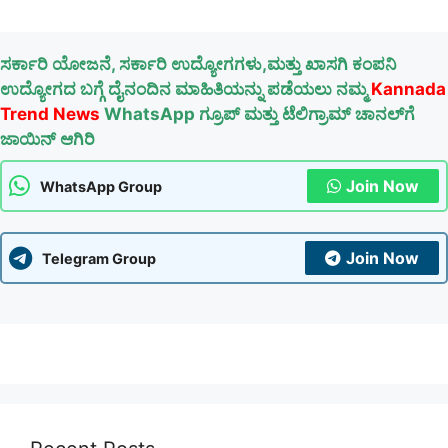
ಸರ್ಕಾರಿ ಯೋಜನೆ, ಸರ್ಕಾರಿ ಉದ್ಯೋಗಗಳು,ಮತ್ತು ಖಾಸಗಿ ಕಂಪನಿ
ಉದ್ಯೋಗದ ಬಗ್ಗೆ ದೈನಂದಿನ ಮಾಹಿತಿಯನ್ನು ಪಡೆಯಲು ನಮ್ಮ
Kannada
Trend News
WhatsApp ಗ್ರೂಪ್ ಮತ್ತು ಟೆಲಿಗ್ರಾಮ್ ಚಾನಲ್‌ಗೆ
ಜಾಯಿನ್ ಆಗಿರಿ
Join Now
WhatsApp Group
Join Now
Telegram Group