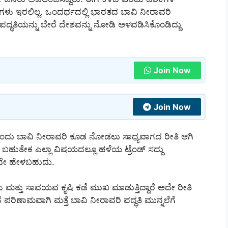
ಗಳು ಇರಲಿಲ್ಲ. ಒಂದರ್ಥದಲ್ಲಿ ಭಾರತದ ಬಾವಿ ನೀರಾವರಿ
 ಪದ್ಧತಿಯನ್ನು ಬೇರೆ ದೇಶವನ್ನು ನೋಡಿ ಅಳವಡಿಸಿಕೊಂಡಿದ್ದು
Join Now
Join Now
ಒಂದು ಬಾವಿ ನೀರಾವರಿ ಕೂಡ ನೋಡಲು ಸಾಧ್ಯವಾಗದ ರೀತಿ ಆಗಿ
ುತೇಕ ಎಲ್ಲಾ ವಿಷಯದಲ್ಲೂ ಹಳೆಯ ಟ್ರೆಂಡ್ ಸದ್ದು
ಎಂದೇ ಹೇಳಬಹುದು.
ಗಳು ಮತ್ತು ಸಾವಯವ ಕೃಷಿ ಕಡೆ ಮುಖ ಮಾಡುತ್ತಿದ್ದಾರೆ ಅದೇ ರೀತಿ
ೆ ಪರಿಣಾಮವಾಗಿ ಮತ್ತೆ ಬಾವಿ ನೀರಾವರಿ ಪದ್ಧತಿ ಮುನ್ನಲೆಗೆ