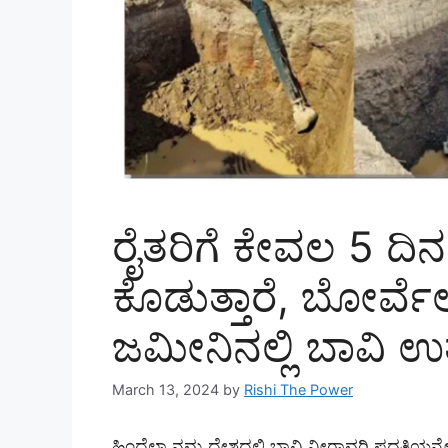
ರೈತರಿಗೆ ಕೇವಲ 5 ದಿನಗ
ಕೊಡುತ್ತಾರೆ, ಬೋರ್ವೆ
ಜಮೀನಿನಲ್ಲಿ ಬಾವಿ ಉತ
March 13, 2024
by
Rishi The Power
ಹಿಂದೆಲ್ಲಾ ನಮ್ಮ ದೇಶದಲ್ಲಿ ಬಾವಿ ನೀರಾವರಿ ಪದ್ಧತಿ