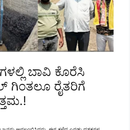
ಳಲ್ಲಿ ಬಾವಿ ಕೊರೆಸಿ
ಲ್ ಗಿಂತಲೂ ರೈತರಿಗೆ
್ತಮ.!
ಯನ್ನೇ ಜನರು ಅವಲಂಬಿಸಿದ್ದರು. ಈಗ ಕಳೆದ ಎರಡು ದಶಕಗಳ