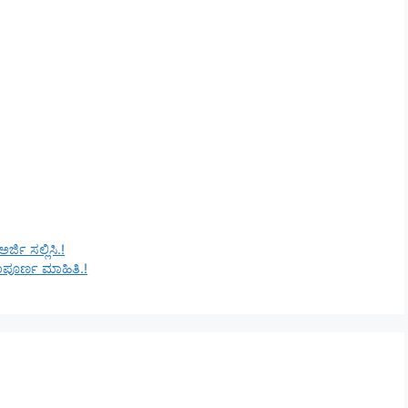
್ಜಿ ಸಲ್ಲಿಸಿ.!
ಪೂರ್ಣ ಮಾಹಿತಿ.!