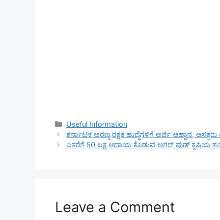
Categories
Useful Information
ಕರ್ನಾಟಕ ಅರಣ್ಯ ರಕ್ಷಕ ಹುದ್ದೆಗಳಿಗೆ ಅರ್ಜಿ ಆಹ್ವಾನ, ಆಸಕ್ತರು ಅರ
ಎಕರೆಗೆ 50 ಲಕ್ಷ ಆದಾಯ ಕೊಡುವ ಅಗರ್ ವುಡ್ ಕೃಷಿಯ ಸಂ
Leave a Comment