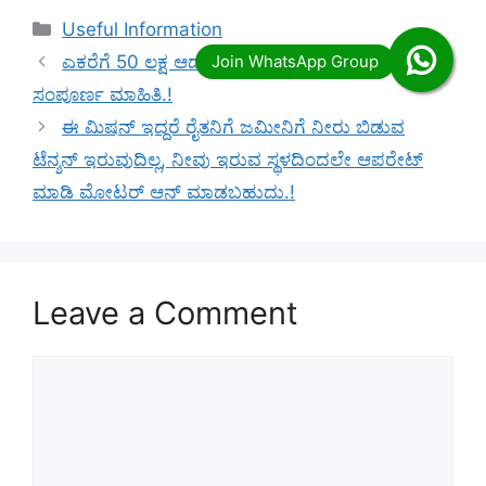
Categories
Useful Information
ಎಕರೆಗೆ 50 ಲಕ್ಷ ಆದಾಯ ಕೊಡುವ ಅಗರ್ ವುಡ್ ಕೃಷಿಯ
ಸಂಪೂರ್ಣ ಮಾಹಿತಿ.!
ಈ ಮಿಷನ್ ಇದ್ದರೆ ರೈತನಿಗೆ ಜಮೀನಿಗೆ ನೀರು ಬಿಡುವ
ಟೆನ್ಶನ್ ಇರುವುದಿಲ್ಲ, ನೀವು ಇರುವ ಸ್ಥಳದಿಂದಲೇ ಆಪರೇಟ್
ಮಾಡಿ ಮೋಟರ್ ಆನ್ ಮಾಡಬಹುದು.!
Leave a Comment
Comment