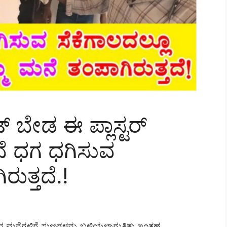
ಬೇಡ ಈ ಪ್ಲಾಸ್ಟರ್
ನೆ ಧಗ ಧಗಿಸುವ
ುತ್ತದೆ.!
ಮನೆಗಳಿಗೆ ಸುಣ್ಣಗಳನ್ನು ಬಳಿಯಲಾಗುತ್ತಿತ್ತು ಇಂತಹ