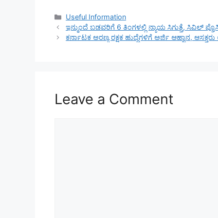
Categories
Useful Information
ಇನ್ಮುಂದೆ ಬಡವರಿಗೆ 6 ತಿಂಗಳಲ್ಲಿ ನ್ಯಾಯ ಸಿಗುತ್ತೆ, ಸಿವಿಲ್ 
ಕರ್ನಾಟಕ ಅರಣ್ಯ ರಕ್ಷಕ ಹುದ್ದೆಗಳಿಗೆ ಅರ್ಜಿ ಆಹ್ವಾನ, ಆಸಕ್ತರು ಅರ
Leave a Comment
Comment