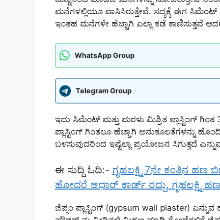
ಮನೆಗಳಲ್ಲಿಯೂ ವಾಸಿಸಿರುತ್ತೇವೆ. ಸದ್ಯಕ್ಕೆ ಈಗ ಸಿಮೆಂ
ಇಂತಹ ಮನೆಗಳೇ ಹೆಚ್ಚಾಗಿ ಎಲ್ಲಾ ಕಡೆ ಕಾಣಿಸುತ್ತವೆ ಆದರ
WhatsApp Group
Telegram Group
ಇದು ಸಿಮೆಂಟ್ ಮತ್ತು ಮರಳು ಮಿಶ್ರಿತ ಪ್ಲಾಸ್ಟಿಂಗ್ ಗಿ
ಪ್ಲಾಸ್ಟಿಂಗ್ ಗಿಂತಲೂ ಹೆಚ್ಚಾಗಿ ಅನುಕೂಲತೆಗಳನ್ನು ಹೊಂ
ಬಳಸುವುದರಿಂದ ಇಷ್ಟೆಲ್ಲಾ ಪ್ರಯೋಜನ ಸಿಗುತ್ತದೆ ಎನ್ನುವುದ
ಈ ಸುದ್ದಿ ಓದಿ:-
ಗೃಹಲಕ್ಷ್ಮಿ 7ನೇ ಕಂತಿನ ಹಣ 
ಹೋದರೆ ಆಧಾರ್ ಕಾರ್ಡ್ ರದ್ದು, ಗೃಹಲಕ್ಷ್ಮಿ ಹ
ಜಿಪ್ಸಂ ಪ್ಲಾಸ್ಟಿಂಗ್ (gypsum wall plaster) ಎನ್ನುವ ಹ