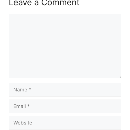
Leave a Comment
Comment
Name
Email
Website