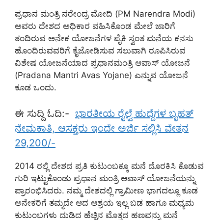
ಪ್ರಧಾನ ಮಂತ್ರಿ ನರೇಂದ್ರ ಮೋದಿ (PM Narendra Modi)
ಅವರು ದೇಶದ ಅಧಿಕಾರ ವಹಿಸಿಕೊಂಡ ಮೇಲೆ ಜಾರಿಗೆ
ತಂದಿರುವ ಅನೇಕ ಯೋಜನೆಗಳ ಪೈಕಿ ಸ್ವಂತ ಮನೆಯ ಕನಸು
ಹೊಂದಿರುವವರಿಗೆ ಕೈಜೋಡಿಸುವ ಸಲುವಾಗಿ ರೂಪಿಸಿರುವ
ವಿಶೇಷ ಯೋಜನೆಯಾದ ಪ್ರಧಾನಮಂತ್ರಿ ಆವಾಸ್ ಯೋಜನೆ
(Pradana Mantri Avas Yojane) ಎನ್ನುವ ಯೋಜನೆ
ಕೂಡ ಒಂದು.
ಈ ಸುದ್ದಿ ಓದಿ:-
ಭಾರತೀಯ ರೈಲ್ವೆ ಹುದ್ದೆಗಳ ಬೃಹತ್
ನೇಮಕಾತಿ, ಆಸಕ್ತರು ಇಂದೇ ಅರ್ಜಿ ಸಲ್ಲಿಸಿ ವೇತನ
29,200/-
2014 ರಲ್ಲಿ ದೇಶದ ಪ್ರತಿ ಕುಟುಂಬಕ್ಕೂ ಮನೆ ದೊರಕಿಸಿ ಕೊಡುವ
ಗುರಿ ಇಟ್ಟುಕೊಂಡು ಪ್ರಧಾನ ಮಂತ್ರಿ ಆವಾಸ್ ಯೋಜನೆಯನ್ನು
ಪ್ರಾರಂಭಿಸಿದರು. ನಮ್ಮ ದೇಶದಲ್ಲಿ ಗ್ರಾಮೀಣ ಭಾಗದಲ್ಲೂ ಕೂಡ
ಅನೇಕರಿಗೆ ತಮ್ಮದೇ ಆದ ಆಶ್ರಯ ಇಲ್ಲ ಬಡ ಹಾಗೂ ಮಧ್ಯಮ
ಕುಟುಂಬಗಳು ದುಡಿದ ಹೆಚ್ಚಿನ ಮೊತ್ತದ ಹಣವನ್ನು ಮನೆ