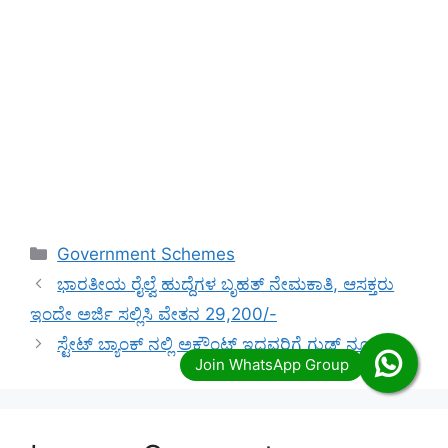
Categories
Government Schemes
ಭಾರತೀಯ ರೈಲ್ವೆ ಹುದ್ದೆಗಳ ಬೃಹತ್ ನೇಮಕಾತಿ, ಆಸಕ್ತರು
ಇಂದೇ ಅರ್ಜಿ ಸಲ್ಲಿಸಿ ವೇತನ 29,200/-
ಸ್ಟೇಟ್ ಬ್ಯಾಂಕ್ ನಲ್ಲಿ ಅಕೌಂಟ್ ಇದ್ದವರಿಗೆ ಗುಡ್ ನ್ಯೂಸ್.!