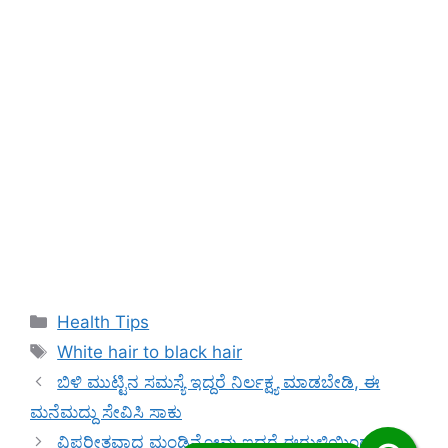
Categories
Health Tips
Tags
White hair to black hair
ಬಿಳಿ ಮುಟ್ಟಿನ ಸಮಸ್ಯೆ ಇದ್ದರೆ ನಿರ್ಲಕ್ಷ್ಯ ಮಾಡಬೇಡಿ, ಈ
ಮನೆಮದ್ದು ಸೇವಿಸಿ ಸಾಕು
ವಿಪರೀತವಾದ ಮಂಡಿನೋವು ಇದ್ದರೆ ಈರುಳ್ಳಿಯಿಂದ