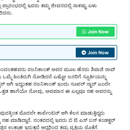
್ರಾರಂಭದಲ್ಲಿ ಇವರು ತಮ್ಮ ಜೀವನದಲ್ಲಿ ಸಾಕಷ್ಟು ಏಳು
ರಿದರು.
Join Now
Join Now
ಂದಂತಹವರು ರಜನಿಕಾಂತ್ ಅವರ ಮೂಲ ಹೆಸರು ಶಿವಾಜಿ ರಾವ್
ಮ್ಮೆ ಹಿಂತಿರುಗಿ ನೋಡಿದರೆ ಎಷ್ಟೋ ಜನರಿಗೆ ಸ್ಪೂರ್ತಿಯನ್ನು
ಟರ್ ಆಗಿ ಇದ್ದಂತಹ ರಜನಿಕಾಂತ್ ಇಂದು ಸೂಪರ್ ಸ್ಟಾರ್ ಎಂದೇ
ಮೇಲಿನ ಒತ್ತಡ ಹಾಗೆಯೇ ನೋವು, ಅವಮಾನ ಈ ಎಲ್ಲವೂ ಸಹ ಅವರನ್ನು
ವುದಕ್ಕಿಂತ ಮೊದಲೇ ಕಾರ್ಪೆಂಟರ್ ಆಗಿ ಕೆಲಸ ಮಾಡುತ್ತಿದ್ದರು
ಸಹ ಮಾಡಿದ್ದಾರೆ. ನಂತರದಲ್ಲಿ ಇವರು ಬಿ ಟಿ ಎಸ್ ಬಸ್ ಕಂಡಕ್ಟರ್
ನ ಉತ್ಸಾಹ ಇರುತ್ತದೆ ಆದ್ದರಿಂದ ತಮ್ಮ ವೃತ್ತಿಯ ಜೊತೆಗೆ