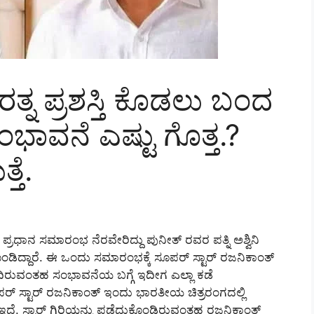
ತ್ನ ಪ್ರಶಸ್ತಿ ಕೊಡಲು ಬಂದ
ಭಾವನೆ ಎಷ್ಟು ಗೊತ್ತ.?
ತೆ.
ಿ ಪ್ರಧಾನ ಸಮಾರಂಭ ನೆರವೇರಿದ್ದು ಪುನೀತ್ ರವರ ಪತ್ನಿ ಅಶ್ವಿನಿ
ಂಡಿದ್ದಾರೆ. ಈ ಒಂದು ಸಮಾರಂಭಕ್ಕೆ ಸೂಪರ್ ಸ್ಟಾರ್ ರಜನಿಕಾಂತ್
ಿರುವಂತಹ ಸಂಭಾವನೆಯ ಬಗ್ಗೆ ಇದೀಗ ಎಲ್ಲಾ ಕಡೆ
ೂಪರ್ ಸ್ಟಾರ್ ರಜನಿಕಾಂತ್ ಇಂದು ಭಾರತೀಯ ಚಿತ್ರರಂಗದಲ್ಲಿ
ದೆ. ಸ್ಟಾರ್ ಗಿರಿಯನ್ನು ಪಡೆದುಕೊಂಡಿರುವಂತಹ ರಜನಿಕಾಂತ್