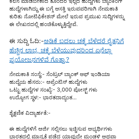
ಕೆಲಸ ಮಾಡಬೇಕಾದ ತೊಂದರೆ ಇಲ್ಲದ ಹುದ್ದೆಗಳು ಬ್ಯಾಂಕಿಂಗ್
ಹುದ್ದೆಗಳಾಗಿದ್ದು ಈ ಬಗ್ಗೆ ಆಸಕ್ತಿ ಇರುವವರಿಗಾಗಿ ನೇಮಕಾತಿ
ಕುರಿತು ನೋಟಿಫಿಕೇಶನ್ ಮೇಲೆ ಇರುವ ಪ್ರಮುಖ ಸುದ್ದಿಗಳನ್ನು
ಈ ಲೇಖನದಲ್ಲಿ ಹಂಚಿಕೊಳ್ಳುತ್ತಿದ್ದೇವೆ.
ಈ ಸುದ್ದಿ ಓದಿ:-
ಅಡಿಕೆ ಬದಲು ಚಕ್ಕೆ ಬೆಳೆದರೆ ರೈತನಿಗೆ
ಹೆಚ್ಚಿನ ಲಾಭ, ಚಕ್ಕೆ ಬೆಳೆಯುವುದರಿಂದ ಏನೆಲ್ಲಾ
ಪ್ರಯೋಜನಗಳಿವೆ ಗೊತ್ತಾ.?
ನೇಮಕಾತಿ ಸಂಸ್ಥೆ:- ಸೆಂಟ್ರಲ್ ಬ್ಯಾಂಕ್ ಆಫ್ ಇಂಡಿಯಾ
ಹುದ್ದೆಯ ಹೆಸರು:- ಅಪ್ರೆಂಟಿಸ್ ಹುದ್ದೆಗಳು
ಒಟ್ಟು ಹುದ್ದೆಗಳ ಸಂಖ್ಯೆ:- 3,000 ಪೋಸ್ಟ್ ಗಳು
ಉದ್ಯೋಗ ಸ್ಥಳ:- ಭಾರತದಾದ್ಯಂತ…
ಶೈಕ್ಷಣಿಕ ವಿದ್ಯಾರ್ಹತೆ:-
ಈ ಹುದ್ದೆಗಳಿಗೆ ಅರ್ಜಿ ಸಲ್ಲಿಸಲು ಇಚ್ಚಿಸುವ ಅಭ್ಯರ್ಥಿಗಳು
ಭಾರತದಲ್ಲಿ ಮಾನ್ಯತೆ ಪಡೆದ ಯಾವುದೇ ಮಂಡಳಿ ಅಥವಾ