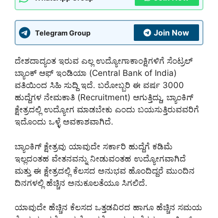
Join Now
Telegram Group
ದೇಶದಾದ್ಯಂತ ಇರುವ ಎಲ್ಲ ಉದ್ಯೋಗಾಕಾಂಕ್ಷಿಗಳಿಗೆ ಸೆಂಟ್ರಲ್
ಬ್ಯಾಂಕ್ ಆಫ್ ಇಂಡಿಯಾ (Central Bank of India)
ವತಿಯಿಂದ ಸಿಹಿ ಸುದ್ದಿ ಇದೆ. ಬರೋಬ್ಬರಿ ಈ ವರ್ಷ 3000
ಹುದ್ದೆಗಳ ನೇಮಕಾತಿ (Recruitment) ಆಗುತ್ತಿದ್ದು, ಬ್ಯಾಂಕಿಗ್
ಕ್ಷೇತ್ರದಲ್ಲಿ ಉದ್ಯೋಗ ಮಾಡಬೇಕು ಎಂದು ಬಯಸುತ್ತಿರುವವರಿಗೆ
ಇದೊಂದು ಒಳ್ಳೆ ಅವಕಾಶವಾಗಿದೆ.
ಬ್ಯಾಂಕಿಗ್ ಕ್ಷೇತ್ರವು ಯಾವುದೇ ಸರ್ಕಾರಿ ಹುದ್ದೆಗೆ ಕಡಿಮೆ
ಇಲ್ಲದಂತಹ ವೇತನವನ್ನು ನೀಡುವಂತಹ ಉದ್ಯೋಗವಾಗಿದೆ
ಮತ್ತು ಈ ಕ್ಷೇತ್ರದಲ್ಲಿ ಕೆಲಸದ ಅನುಭವ ಹೊಂದಿದ್ದರೆ ಮುಂದಿನ
ದಿನಗಳಲ್ಲಿ ಹೆಚ್ಚಿನ ಅನುಕೂಲತೆಯೂ ಸಿಗಲಿದೆ.
ಯಾವುದೇ ಹೆಚ್ಚಿನ ಕೆಲಸದ ಒತ್ತಡವಿರದ ಹಾಗೂ ಹೆಚ್ಚಿನ ಸಮಯ