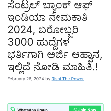
ಸೆಂಟ್ರಲ್ ಬ್ಯಾಂಕ್ ಆಫ್
ಇಂಡಿಯಾ ನೇಮಕಾತಿ
2024, ಬರೋಬ್ಬರಿ
3000 ಹುದ್ದೆಗಳ
ಭರ್ತಿಗಾಗಿ ಅರ್ಜಿ ಆಹ್ವಾನ,
ಇಲ್ಲಿದೆ ನೋಡಿ ಮಾಹಿತಿ.!
February 26, 2024
by
Rishi The Power
Join Now
WhatsApp Group